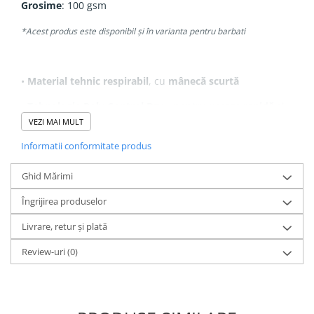
Grosime
: 100 gsm
*Acest produs este disponibil și în varianta pentru barbati
•
Material tehnic respirabil
, cu
mânecă scurtă
•
Tehnologie Roly Control Dry
– pentru
uscare rapidă
și
VEZI MAI MULT
control eficient al umidității
Informatii conformitate produs
•
Combinație de materiale ușoare și elastice
pe umeri,
Ghid Mărimi
spate și panourile laterale
Îngrijirea produselor
•
Guler rotund
și
bandă interioară asortate cromatic
Livrare, retur și plată
•
Cusături frontale
pentru un design modern și confort
Review-uri
(0)
sporit
•
Certificat GRS
– garantează utilizarea materialelor
reciclate și sustenabile