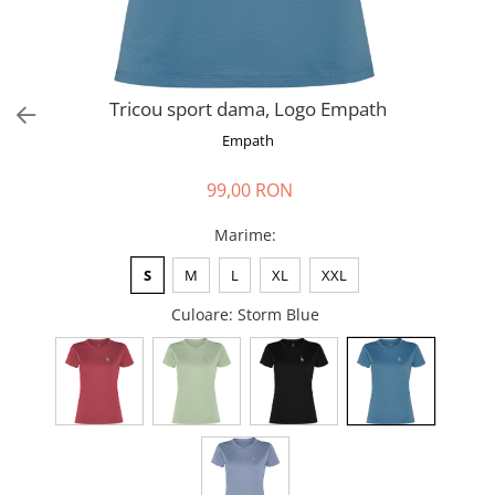
Tricou sport dama, Logo Empath
Empath
99,00 RON
Marime
:
S
M
L
XL
XXL
Culoare
: Storm Blue