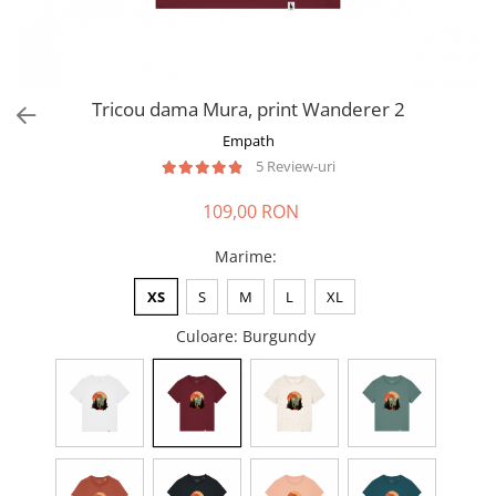
Tricou dama Mura, print Wanderer 2
Empath
5 Review-uri
109,00 RON
Marime
:
XS
S
M
L
XL
Culoare
: Burgundy