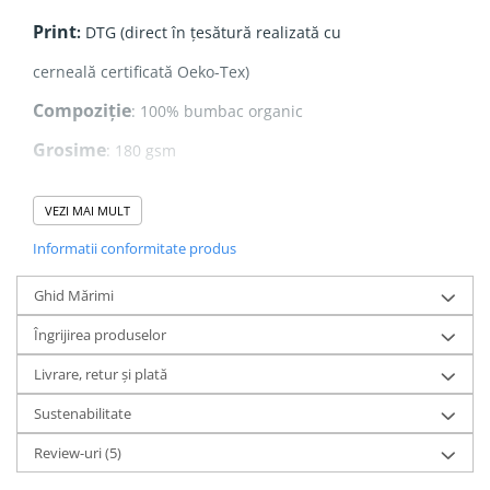
Print
:
DTG (direct în țesătură realizată cu
cerneală certificată Oeko-Tex)
Compoziție
: 100% bumbac organic
Grosime
: 180 gsm
Realizat din
100% bumbac organic ringspun pieptănat
,
VEZI MAI MULT
acest tricou oferă o textură fină și moale, fiind extrem de
plăcut la purtare.
Informatii conformitate produs
Designul este realizat prin
print direct în țesătură
,
folosind
cerneală certificată Oeko-Tex
, ceea ce înseamnă
Ghid Mărimi
că este
sigură pentru piele
, fără substanțe toxice. Printul
rămâne
intens și durabil
chiar și după multiple spălări.
Îngrijirea produselor
Livrare, retur și plată
Sustenabilitate
Bumbac Organic vs. Bumbac Convențional –
Diferențele Care Contează
Review-uri
(5)