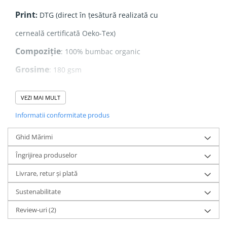
Print
:
DTG (direct în țesătură realizată cu
cerneală certificată Oeko-Tex)
Compoziție
: 100% bumbac organic
Grosime
: 180 gsm
Realizat din
100% bumbac organic ringspun pieptănat
,
VEZI MAI MULT
acest tricou oferă o textură fină și moale, fiind extrem de
plăcut la purtare.
Informatii conformitate produs
Designul este realizat prin
print direct în țesătură
,
folosind
cerneală certificată Oeko-Tex
, ceea ce înseamnă
Ghid Mărimi
că este
sigură pentru piele
, fără substanțe toxice. Printul
rămâne
intens și durabil
chiar și după multiple spălări.
Îngrijirea produselor
Livrare, retur și plată
Sustenabilitate
Bumbac Organic vs. Bumbac Convențional –
Diferențele Care Contează
Review-uri
(2)