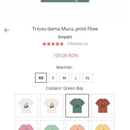
Tricou dama Mura, print Flow
Empath
2 Review-uri
109,00 RON
Marime
:
XS
S
M
L
XL
Culoare
: Green Bay