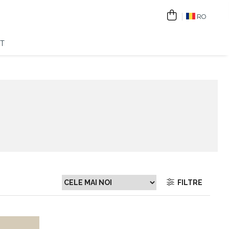
RO
T
FILTRE