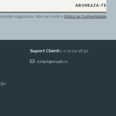
omotiile magazinului. Afla mai multe in
Politica de Confidentialitate
Suport Clienti
L-V 10:00-16:30
contact@empath.ro
rgiu