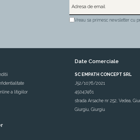
Vreau sa primesc newsletter cu pr
Date Comerciale
ditii
SC EMPATH CONCEPT SRL
fidentialitate
J52/1076/2021
line a litigiilor
45047461
strada Arsache nr 252, Vedea, Giu
Giurgiu, Giurgiu
er