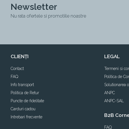
Newsletter
Nu rata ofertele si promotiile noastre
CLIENȚI
LEGAL
Contact
Termeni si con
FAQ
Politica de Con
Info transport
Solutionarea on
Politica de Retur
ANPC
Puncte de fidelitate
ANPC-SAL
Carduri cadou
B2B Corn
Intrebari frecvente
FAQ