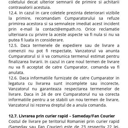
coletului decat ulterior semnarii de primire si achitarii
contravalorii acestuia.
12.4. In cazul in care coletele prezinta deteriorari vizibile
la primire, recomandam Cumparatorului sa refuze
primirea acestora si sa semnaleze imediat acest incident
prin e-mail la contact@empath.ro. Orice reclamatie
ulterioara cu privire la aceste aspecte va fi nula si nu va
putea fi luata in considerare.
12.5. Daca termenele de expediere sau de livrare a
comenzii nu pot fi respectate, Vanzatorul va anunta
Cumparatorul si ii va comunica termenul estimat pentru
finalizarea livrarii. In cazul in care noul termen de livrare
nu va fi acceptat de catre Cumparator, comanda va fi
anulata.
12.6. Daca informatiile furnizate de catre Cumparator in
legatura cu livrarea sunt incomplete sau incorecte,
Vanzatorul nu garanteaza respectarea termenelor de
livrare. Daca in 24 de ore Cumparatorul nu va corecta
informatiile pentru a se stabili un nou termen de livrare,
Vanzatorul isi rezerva dreptul de a anula comanda.
12.7. Livrarea prin curier rapid – Sameday/Fan Courier
Costul de livrare pe teritoriul Romaniei prin curier rapid
(Sameday sau Fan Courier) este de 23 respectiv 22 lei,