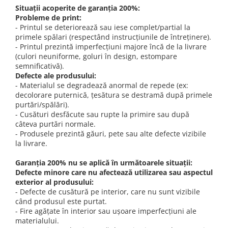
Situații acoperite de garanția 200%:
Probleme de print:
- Printul se deteriorează sau iese complet/partial la
primele spălari (respectând instrucțiunile de întreținere).
- Printul prezintă imperfecțiuni majore încă de la livrare
(culori neuniforme, goluri în design, estompare
semnificativă).
Defecte ale produsului:
- Materialul se degradează anormal de repede (ex:
decolorare puternică, țesătura se destramă după primele
purtări/spălări).
- Cusături desfăcute sau rupte la primire sau după
câteva purtări normale.
- Produsele prezintă găuri, pete sau alte defecte vizibile
la livrare.
Garanția 200% nu se aplică în următoarele situații:
Defecte minore care nu afectează utilizarea sau aspectul
exterior al produsului:
- Defecte de cusătură pe interior, care nu sunt vizibile
când produsul este purtat.
- Fire agățate în interior sau ușoare imperfecțiuni ale
materialului.