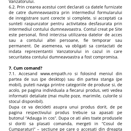
Vanzatorului.
6.2. Prin crearea acestui cont declarati ca datele furnizate
de catre dumneavoastra prin intermediul formularului
de inregistrare sunt corecte si complete, si acceptati ca
sunteti raspunzator pentru activitatea desfasurata prin
intermediul contului dumneavoastra. Contul creat pe Site
este personal, fiind interzisa utilizarea datelor de acces
sau a contului altei persoane, fie temporar sau
permanent. De asemenea, va obligati sa contactati de
indata reprezentantii Vanzatorului in cazul in care
securitatea contului dumneavoastra a fost compromisa.
7. Cum comand?
7.1. Accesand www.empath.ro si folosind meniul din
partea de sus (pe desktop) sau din partea stanga (pe
mobil), puteti naviga printre categoriile de produse si, de
acolo, pe pagina individuala a fiecarui produs, veti vedea
informatii detaliate (mai multe poze, marimile, culorile si
stocul disponibil).
Dupa ce va decideti asupra unui produs dorit, de pe
pagina respectivului produs trebuie sa apasati pe
butonul “Adauga in cos”. Dupa ce ati ales toate produsele
si doriti sa plasati comanda, mergeti in “Cosul de
Cumparaturi” – sectiune pe care o accesati din dreapta