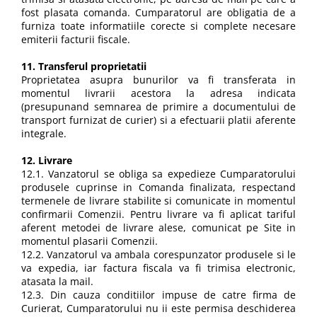
fost plasata comanda. Cumparatorul are obligatia de a
furniza toate informatiile corecte si complete necesare
emiterii facturii fiscale.
11. Transferul proprietatii
Proprietatea asupra bunurilor va fi transferata in
momentul livrarii acestora la adresa indicata
(presupunand semnarea de primire a documentului de
transport furnizat de curier) si a efectuarii platii aferente
integrale.
12. Livrare
12.1. Vanzatorul se obliga sa expedieze Cumparatorului
produsele cuprinse in Comanda finalizata, respectand
termenele de livrare stabilite si comunicate in momentul
confirmarii Comenzii. Pentru livrare va fi aplicat tariful
aferent metodei de livrare alese, comunicat pe Site in
momentul plasarii Comenzii.
12.2. Vanzatorul va ambala corespunzator produsele si le
va expedia, iar factura fiscala va fi trimisa electronic,
atasata la mail.
12.3. Din cauza conditiilor impuse de catre firma de
Curierat, Cumparatorului nu ii este permisa deschiderea