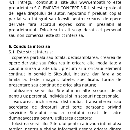
4.1. Intregul continut al site-ului www.empath.ro este
proprietatea S.C. EMPATH CONCEPT S.R.L. si este protejat
de legea dreptului de autor, neputand fi preluat, copiat
partial sau integral sau folosit pentru crearea de opere
derivate fara acordul expres scris in prealabil al
proprietarului. Folosirea in alt scop decat cel personal
sau non-comercial este strict interzisa.
5. Conduita interzisa
5.1. Este strict interzis:
– copierea partiala sau totala, dezasamblarea, crearea de
opere derivate sau folosirea in oricare alta modalitate a
codului sursa a Site-ului, precum si a oricarui element
continut in serviciile Site-ului, inclusiv, dar fara a se
limita la: texte, imagini, tabele, specificatii, forma de
prezentare sau continut de orice alta natura;
– utilizarea serviciilor Site-ului in alte scopuri decat
pentru uz personal, individual si in scopuri nepersonale;
– vanzarea, inchirierea, distributia, transmiterea sau
acordarea de drepturi unei terte persoane privind
serviciile Site-ului sau a contului creat de catre
dumneavoastra pentru utilizarea acestora;
– folosirea serviciilor Site-ului pentru a invada intimitatea
tertilor, pentru a obtine informatii despre oricare dintre