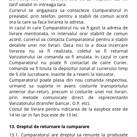
tarif valabil in intreaga tara.
Curierul se angajeaza sa contacteze Cumparatorul in
prealabil, prin telefon, pentru a stabili de comun acord
ora la care sa faca livrarea la adresa.
In cazul in care Cumparatorul nu va fi gasit la adresa de
livrare mentionata, in intervalul orar stabilit de comun
acord, curierul va contacta Cumparatorul pentru a stabili
detaliile unei noi livrari. Daca nici la a doua incercare
livrarea nu va fi realizata, coletul va fi returnat
Vanzatorului iar comanda va fi anulata. In cazul in care
Cumparatorul nu poate fi contactat de catre Curier,
comanda va fi tinuta la depozitul zonal al curierului timp
de 5 zile lucratoare, inainte de a reveni la Vanzator.
Cumparatorul poate plasa din nou comanda respectiva,
urmand sa suporte in avans costurile transportului
anterior (tur-retur), precum si costurile unei noi livrari,
prin metode comunicate direct de reprezentantii
Vanzatorului (transfer bancar, O.P. etc).
Costul de livrare pentru ridicarea de la easybox este de
14 lei iar in fan box este de 13 lei.
13. Dreptul de returnare la cumparare
13.1. Cumparatorul are dreptul sa renunte la produsele