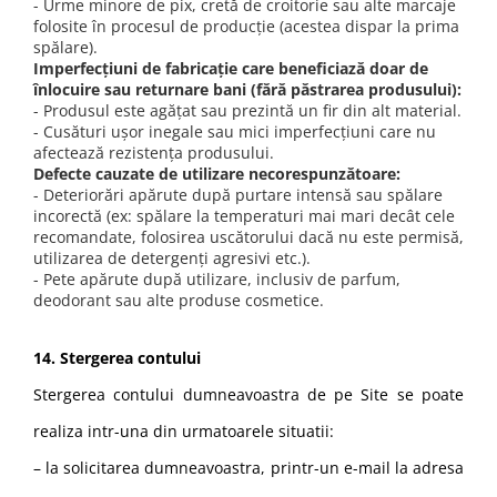
- Urme minore de pix, cretă de croitorie sau alte marcaje
folosite în procesul de producție (acestea dispar la prima
spălare).
Imperfecțiuni de fabricație care beneficiază doar de
înlocuire sau returnare bani (fără păstrarea produsului):
- Produsul este agățat sau prezintă un fir din alt material.
- Cusături ușor inegale sau mici imperfecțiuni care nu
afectează rezistența produsului.
Defecte cauzate de utilizare necorespunzătoare:
- Deteriorări apărute după purtare intensă sau spălare
incorectă (ex: spălare la temperaturi mai mari decât cele
recomandate, folosirea uscătorului dacă nu este permisă,
utilizarea de detergenți agresivi etc.).
- Pete apărute după utilizare, inclusiv de parfum,
deodorant sau alte produse cosmetice.
14. Stergerea contului
Stergerea contului dumneavoastra de pe Site se poate
realiza intr-una din urmatoarele situatii:
– la solicitarea dumneavoastra, printr-un e-mail la adresa