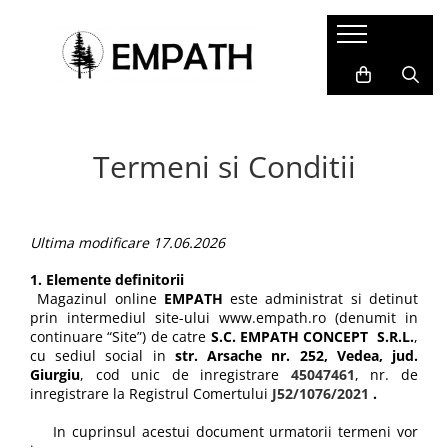
FEMEI
BĂRBAȚI
COPII
ACCESORII
COLABORĂRI
Tricouri
Tricouri
Tricouri
Termosuri și căni
Cristina Ion
Bluze
Bluze
Bluze&Hanorace
Caiete și agende
Colectia Folklore
Termeni si Conditii
Snow Collection
Camasi
Camasi
Pantaloni
Sacoșe
Hanorace
Hanorace
Fesuri
Rucsacuri, genți și borsete
Geci
Geci
Portfarduri și portofele
Ultima modificare 17.06.2026
Pantaloni
Pantaloni
Șepci și pălării
1.
Elemente definitorii
Căciuli
Magazinul online
EMPATH
este administrat si detinut
prin intermediul site-ului www.empath.ro (denumit in
Alte accesorii
continuare “Site”) de catre
S.C. EMPATH CONCEPT S.R.L.
,
Home&Deco
cu sediul social in
str. Arsache nr. 252, Vedea, jud.
Giurgiu
, cod unic de inregistrare
45047461
, nr. de
inregistrare la Registrul Comertului
J52/1076/2021
.
In cuprinsul acestui document urmatorii termeni vor