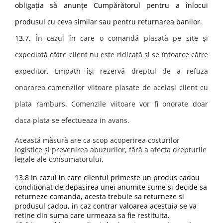
obligația să anunțe Cumpărătorul pentru a înlocui
produsul cu ceva similar sau pentru returnarea banilor.
13.7.
În cazul în care o comandă plasată pe site și
expediată către client nu este ridicată și se întoarce către
expeditor, Empath își rezervă dreptul de a refuza
onorarea comenzilor viitoare plasate de același client cu
plata ramburs. Comenzile viitoare vor fi onorate doar
daca plata se efectueaza in avans.
Această măsură are ca scop acoperirea costurilor
logistice și prevenirea abuzurilor, fără a afecta drepturile
legale ale consumatorului.
13.8 In cazul in care clientul primeste un produs cadou
conditionat de depasirea unei anumite sume si decide sa
returneze comanda, acesta trebuie sa returneze si
produsul cadou, in caz contrar valoarea acestuia se va
retine din suma care urmeaza sa fie restituita.