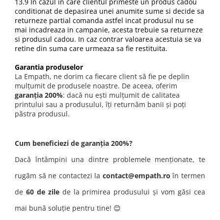
13.9 In cazul in care clientul primeste un produs cadou
conditionat de depasirea unei anumite sume si decide sa
returneze partial comanda astfel incat produsul nu se
mai incadreaza in campanie, acesta trebuie sa returneze
si produsul cadou. In caz contrar valoarea acestuia se va
retine din suma care urmeaza sa fie restituita.
Garantia produselor
La Empath, ne dorim ca fiecare client să fie pe deplin
mulțumit de produsele noastre. De aceea, oferim
garanția 200%
: dacă nu ești mulțumit de calitatea
printului sau a produsului, îți returnăm banii și poți
păstra produsul.
Cum beneficiezi de garanția 200%?
Dacă întâmpini una dintre problemele menționate, te
rugăm să ne contactezi la
contact@empath.ro
în termen
de
60 de zile
de la primirea produsului și vom găsi cea
mai bună soluție pentru tine! 😊