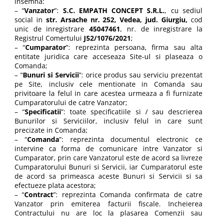
insemna:
– “
Vanzator
”:
S.C. EMPATH CONCEPT S.R.L.
, cu sediul
social in
str. Arsache nr. 252, Vedea, jud. Giurgiu,
cod
unic de inregistrare
45047461
, nr. de inregistrare la
Registrul Comertului
J52/1076/2021
;
– “
Cumparator
”: reprezinta persoana, firma sau alta
entitate juridica care acceseaza Site-ul si plaseaza o
Comanda;
– “
Bunuri si Servicii
”: orice produs sau serviciu prezentat
pe Site, inclusiv cele mentionate in Comanda sau
privitoare la felul in care acestea urmeaza a fi furnizate
Cumparatorului de catre Vanzator;
– “
Specificatii
”: toate specificatiile si / sau descrierea
Bunurilor si Serviciilor, inclusiv felul in care sunt
precizate in Comanda;
– “
Comanda
”: reprezinta documentul electronic ce
intervine ca forma de comunicare intre Vanzator si
Cumparator, prin care Vanzatorul este de acord sa livreze
Cumparatorului Bunuri si Servicii, iar Cumparatorul este
de acord sa primeasca aceste Bunuri si Servicii si sa
efectueze plata acestora;
– “
Contract
”: reprezinta Comanda confirmata de catre
Vanzator prin emiterea facturii fiscale. Incheierea
Contractului nu are loc la plasarea Comenzii sau