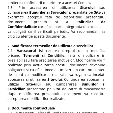
emiterea confirmarii de primire a acestei Comenzi.
1.3. Prin accesarea si utilizarea
Site-ului
sau
cumpararea
Bunurilor si Serviciilor
prezentate pe
Site
va
exprimati acceptul fata de dispozitiile prezentului
document, precum si a
Politicilor de
Confidentialitate
care face parte integranta din acesta, si
va obligati sa il verificati periodic. Va recomandam sa
cititi cu atentie aceste documente.
2.
Modificarea termenilor de utilizare a serviciilor
2.1.
Vanzatorul
isi rezerva dreptul de a modifica
oricand
Termenii si Conditiile
, fara o notificare in
prealabil sau fara precizarea motivelor. Modificarile vor fi
realizate prin actualizarea acestui document, devenind
obligatorii si cu efect imediat. In cazul in care nu sunteti
de acord cu modificarile realizate, va rugam sa incetati
accesarea si utilizarea
Site-ului
. Continuarea accesarii si
utilizarii
Site-ului
sau cumpararea
Bunurilor si
Serviciilor
prezentate pe
Site
de catre dumneavoastra
dupa modificarea prezentului document va constitui
acceptarea modificarilor realizate.
3. Documente contractuale
3.1. In momentul plasarii unei Comenzi, Cumparatorul isi