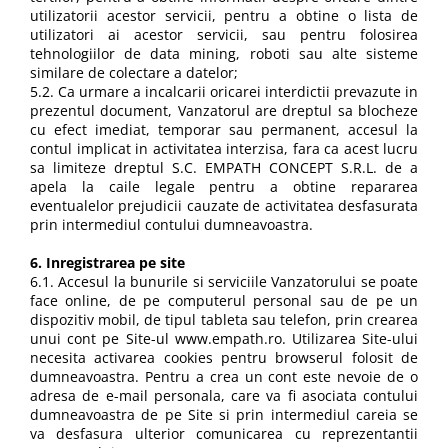
utilizatorii acestor servicii, pentru a obtine o lista de
utilizatori ai acestor servicii, sau pentru folosirea
tehnologiilor de data mining, roboti sau alte sisteme
similare de colectare a datelor;
5.2. Ca urmare a incalcarii oricarei interdictii prevazute in
prezentul document, Vanzatorul are dreptul sa blocheze
cu efect imediat, temporar sau permanent, accesul la
contul implicat in activitatea interzisa, fara ca acest lucru
sa limiteze dreptul S.C. EMPATH CONCEPT S.R.L. de a
apela la caile legale pentru a obtine repararea
eventualelor prejudicii cauzate de activitatea desfasurata
prin intermediul contului dumneavoastra.
6. Inregistrarea pe site
6.1. Accesul la bunurile si serviciile Vanzatorului se poate
face online, de pe computerul personal sau de pe un
dispozitiv mobil, de tipul tableta sau telefon, prin crearea
unui cont pe Site-ul www.empath.ro. Utilizarea Site-ului
necesita activarea cookies pentru browserul folosit de
dumneavoastra. Pentru a crea un cont este nevoie de o
adresa de e-mail personala, care va fi asociata contului
dumneavoastra de pe Site si prin intermediul careia se
va desfasura ulterior comunicarea cu reprezentantii