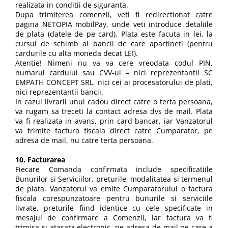
realizata in conditii de siguranta.
Dupa trimiterea comenzii, veti fi redirectionat catre
pagina NETOPIA mobilPay, unde veti introduce detaliile
de plata (datele de pe card). Plata este facuta in lei, la
cursul de schimb al bancii de care apartineti (pentru
cardurile cu alta moneda decat LEI).
Atentie! Nimeni nu va va cere vreodata codul PIN,
numarul cardului sau CVV-ul – nici reprezentantii SC
EMPATH CONCEPT SRL, nici cei ai procesatorului de plati,
nici reprezentantii bancii.
In cazul livrarii unui cadou direct catre o terta persoana,
va rugam sa treceti la contact adresa dvs de mail. Plata
va fi realizata in avans, prin card bancar, iar Vanzatorul
va trimite factura fiscala direct catre Cumparator, pe
adresa de mail, nu catre terta persoana.
10. Facturarea
Fiecare Comanda confirmata include specificatiile
Bunurilor si Serviciilor, preturile, modalitatea si termenul
de plata. Vanzatorul va emite Cumparatorului o factura
fiscala corespunzatoare pentru bunurile si serviciile
livrate, preturile fiind identice cu cele specificate in
mesajul de confirmare a Comenzii, iar factura va fi
trimisa si atasata electronic, pe adresa de mail pe care a