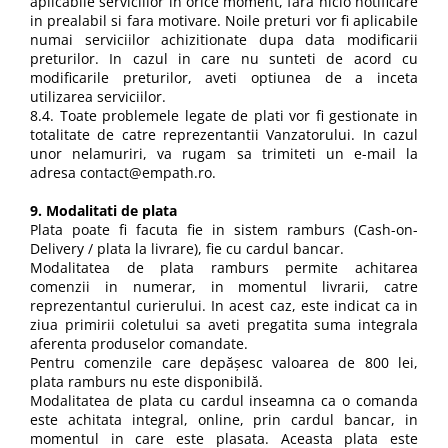
aplicabile serviciilor in orice moment, fara nicio notificare
in prealabil si fara motivare. Noile preturi vor fi aplicabile
numai serviciilor achizitionate dupa data modificarii
preturilor. In cazul in care nu sunteti de acord cu
modificarile preturilor, aveti optiunea de a inceta
utilizarea serviciilor.
8.4. Toate problemele legate de plati vor fi gestionate in
totalitate de catre reprezentantii Vanzatorului. In cazul
unor nelamuriri, va rugam sa trimiteti un e-mail la
adresa contact@empath.ro.
9. Modalitati de plata
Plata poate fi facuta fie in sistem ramburs (Cash-on-
Delivery / plata la livrare), fie cu cardul bancar.
Modalitatea de plata ramburs permite achitarea
comenzii in numerar, in momentul livrarii, catre
reprezentantul curierului. In acest caz, este indicat ca in
ziua primirii coletului sa aveti pregatita suma integrala
aferenta produselor comandate.
Pentru comenzile care depășesc valoarea de 800 lei,
plata ramburs nu este disponibilă.
Modalitatea de plata cu cardul inseamna ca o comanda
este achitata integral, online, prin cardul bancar, in
momentul in care este plasata. Aceasta plata este