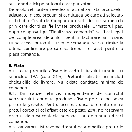
sus, dand click pe butonul corespunzator.
De acolo veti putea revedea si actualiza lista produselor
adaugate in cos, precum si cantitatea pe care ati selectat-
o. Tot din Cosul de Cumparaturi veti decide si metoda
prin care doriti sa fie livrate produsele. Urmatorul pas,
dupa ce apasati pe “Finalizeaza comanda”, va fi cel legat
de completarea detaliilor pentru facturare si livrare.
Dupa aceea butonul “Trimite comanda” va va trimite la
ultima confirmare pe care va trebui s-o faceti pentru a
plasa comanda.
8. Plata
8.1. Toate preturile afisate in cadrul Site-ului sunt in LEI
si includ TVA (cota 21%). Preturile afisate nu includ
cheltuielile de livrare. Nu exista cantitate minima de
comanda.
8.2. Din cauze tehnice, independente de controlul
Vanzatorului, anumite produse afisate pe Site pot avea
preturile gresite. Pentru acestea, daca diferenta dintre
pretul corect si cel afisat este de peste 20%, ne rezervam
dreptul de a va contacta personal sau de a anula direct
comanda.
8.3. Vanzatorul isi rezerva dreptul de a modifica preturile