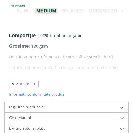
Compoziție
: 100% bumbac organic
Grosime
: 180 gsm
Un tricou pentru femeia care vrea să se simtă liberă,
naturală și bine cu ea. Cu design simplu, e realizat din
100% bumbac organic moale și respirabil. Lejer,
VEZI MAI MULT
confortabil și versatil, se potrivește perfect atât în zilele
Informatii conformitate produs
active, cât și în momentele tale de liniște. Un basic
Îngrijirea produselor
sustenabil, gândit să-ți ofere libertate de mișcare și un
Ghid Mărimi
stil relaxat, fără efort.
Realizat din
100% bumbac organic ringspun pieptănat
,
Livrare, retur și plată