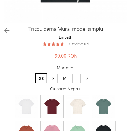
Tricou dama Mura, model simplu
Empath
9 Review-uri
99,00 RON
Marime
:
XS
S
M
L
XL
Culoare
: Negru