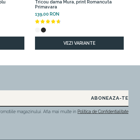
plu
Tricou dama Mura, print Romancuta
Tr
Primavara
11
139,00 RON
VEZI VARIANTE
omotiile magazinului. Afla mai multe in
Politica de Confidentialitate