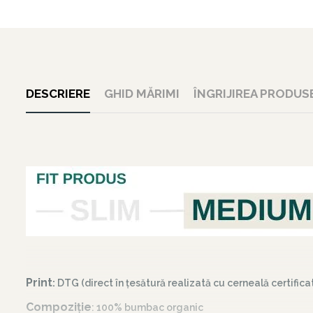
DESCRIERE
GHID MĂRIMI
ÎNGRIJIREA PRODUS
Print
:
DTG (direct în țesătură realizată cu cerneală certific
Compoziție
: 100% bumbac organic