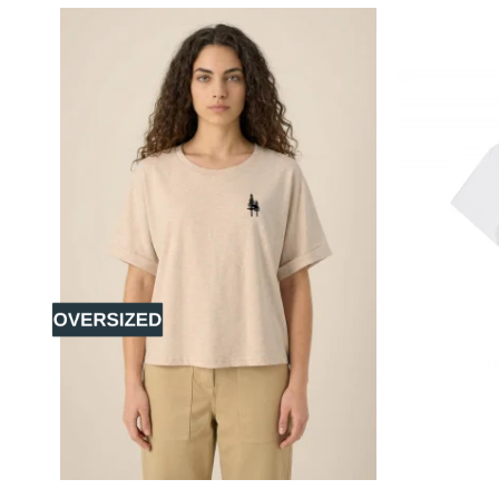
✅
Material mai respirabil
– Fibrele naturale permit o mai bună c
temperatura corpului, prevenind transpirația excesivă.
✅
Impact redus asupra mediului
– Cultivat fără pesticide, fer
naturale. Mai mult, necesită cu până la 91% mai puțină apă decât 
✅
Siguranță pentru piele și sănătate
– Spre deosebire de bumb
iritant, fiind o alegere ideală pentru cei care caută un stil de viață 
Toate aceste beneficii fac din bumbacul organic o alegere premiu