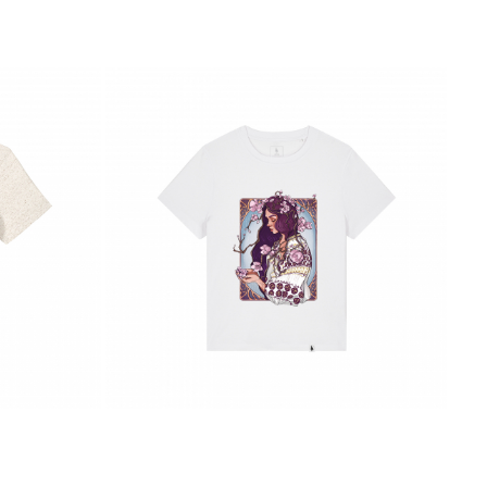
ție cu bumbacul convențional, acest material reglează mai bine
tribuie la reducerea poluării și la conservarea ecosistemelor
oxice, ceea ce înseamnă că este mai sigur pentru piele și mai puțin