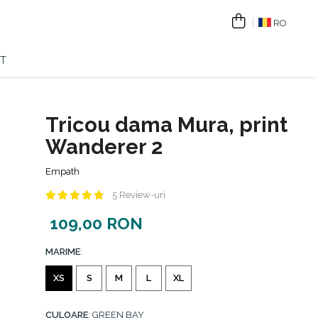
RO
T
Tricou dama Mura, print
Wanderer 2
Empath
5 Review-uri
109,00 RON
MARIME
:
XS
S
M
L
XL
CULOARE
: GREEN BAY