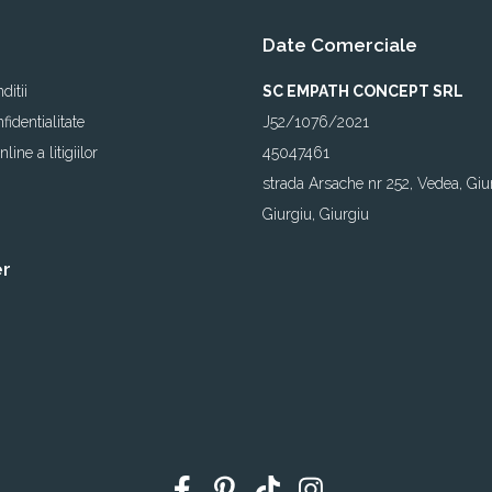
Date Comerciale
ditii
SC EMPATH CONCEPT SRL
fidentialitate
J52/1076/2021
line a litigiilor
45047461
strada Arsache nr 252, Vedea, Giu
Giurgiu, Giurgiu
er