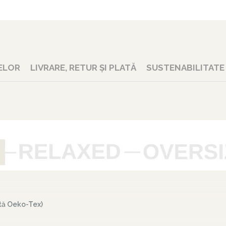
ELOR
LIVRARE, RETUR ȘI PLATĂ
SUSTENABILITATE
ată Oeko-Tex)