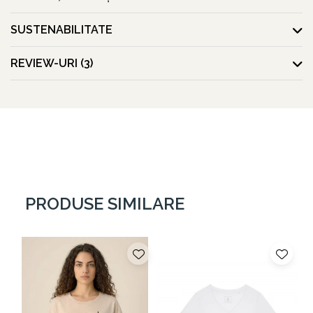
Bumbac Organic vs. Bumbac Convențional –
SUSTENABILITATE
Diferențele Care Contează
REVIEW-URI
(3)
Bumbacul organic este superior celui convențional din mai multe
puncte de vedere, oferind un plus de calitate, confort și
sustenabilitate:
✅
Mai moale și mai delicat pe piele
– Datorită procesului de
cultivare fără pesticide și substanțe chimice agresive, fibrele rămân
intacte, rezultând un material mai fin, mai plăcut la atingere și
hipoalergenic, ideal chiar și pentru pielea sensibilă.
PRODUSE SIMILARE
✅
Durabilitate crescută
– Bumbacul organic este prelucrat cu
mai puține tratamente chimice, ceea ce îi păstrează structura
naturală mai rezistentă. Hainele realizate din acest material au o
durată de viață mai lungă, menținându-și forma și textura chiar și
după numeroase spălări.