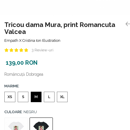
Tricou dama Mura, print Romancuta
Valcea
Empath X Cristina Ion Illustration
3 Review-uri
139,00 RON
Româncuță Dobrogea
MARIME
:
XS
S
M
L
XL
CULOARE
: NEGRU