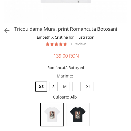
Tricou dama Mura, print Romancuta Botosani
Empath X Cristina Ion Illustration
1 Review
139,00 RON
Româncuță Botoșani
Marime
:
XS
S
M
L
XL
Culoare
: Alb