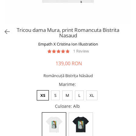
Tricou dama Mura, print Romancuta Bistrita
Nasaud
Empath X Cristina Ion Illustration
1 Review
139,00 RON
Româncuță Bistrița Năsăud
Marime
:
XS
S
M
L
XL
Culoare
: Alb