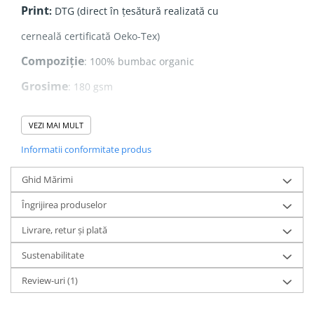
Print
:
DTG (direct în țesătură realizată cu
cerneală certificată Oeko-Tex)
Compoziție
: 100% bumbac organic
Grosime
: 180 gsm
Realizat din
100% bumbac organic ringspun pieptănat
,
VEZI MAI MULT
acest tricou oferă o textură fină și moale, fiind extrem de
plăcut la purtare.
Informatii conformitate produs
Designul este realizat prin
print direct în țesătură
,
folosind
cerneală certificată Oeko-Tex
, ceea ce înseamnă
Ghid Mărimi
că este
sigură pentru piele
, fără substanțe toxice. Printul
rămâne
intens și durabil
chiar și după multiple spălări.
Îngrijirea produselor
Livrare, retur și plată
Sustenabilitate
Bumbac Organic vs. Bumbac Convențional –
Diferențele Care Contează
Review-uri
(1)
Bumbacul organic este superior celui convențional din