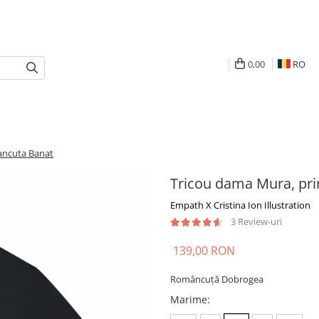
0,00
RO
ancuta Banat
Tricou dama Mura, pr
Empath X Cristina Ion Illustration
3 Review-uri
139,00 RON
Româncuță Dobrogea
Marime
: