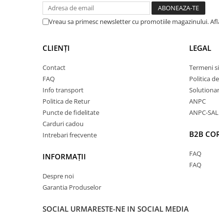
convențional, acest material reglează mai bine tem
transpirația excesivă.
Vreau sa primesc newsletter cu promotiile magazinului. Af
✅
Impact redus asupra mediului
– Cultivat fără pest
sau organisme modificate genetic, bumbacul organi
poluării și la conservarea ecosistemelor naturale. 
CLIENȚI
LEGAL
91% mai puțină apă decât bumbacul convențional.
✅
Siguranță pentru piele și sănătate
– Spre deose
Contact
Termeni si
convențional, cel organic este cultivat și prelucrat 
FAQ
Politica d
înseamnă că este mai sigur pentru piele și mai puțin
Info transport
Solutionare
ideală pentru cei care caută un stil de viață sănătos
Politica de Retur
ANPC
Toate aceste beneficii fac din bumbacul organic o
Puncte de fidelitate
ANPC-SAL
confort, calitate și responsabilitate față de mediu
.
Carduri cadou
B2B CO
Intrebari frecvente
FAQ
INFORMAȚII
FAQ
Despre noi
Garantia Produselor
SOCIAL
URMARESTE-NE IN SOCIAL MEDIA