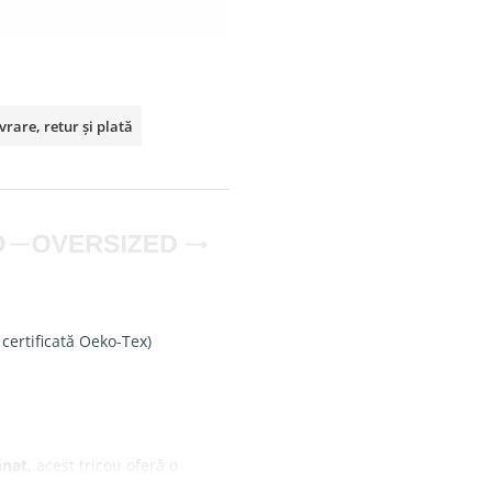
vrare, retur și plată
 certificată Oeko-Tex)
ănat
, acest tricou oferă o
are.