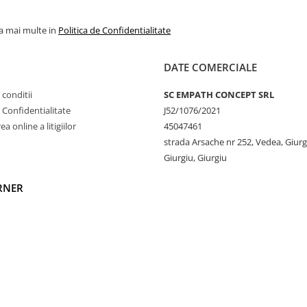
peratura corpului, prevenind
la mai multe in
Politica de Confidentialitate
icide, fertilizatori sintetici
c contribuie la reducerea
Mai mult, necesită cu până la
DATE COMERCIALE
bire de bumbacul
 conditii
SC EMPATH CONCEPT SRL
fără substanțe toxice, ceea ce
e Confidentialitate
J52/1076/2021
 iritant, fiind o alegere
a online a litigiilor
45047461
 și sustenabil.
strada Arsache nr 252, Vedea, Giurg
 alegere premium pentru
Giurgiu, Giurgiu
RNER