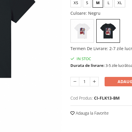
XS
S
M
L
XL
Culoare
: Negru
Termen De Livrare
:
2-7 zile luc
IN STOC
Durata de livrare:
3-5 zile lucrăto
ADAUG
Cod Produs:
CI-FLK13-BM
Adauga la Favorite