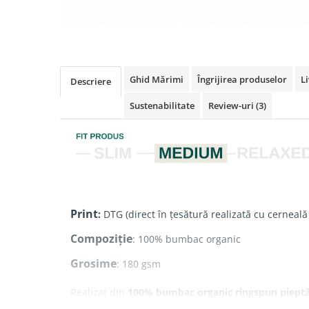
Ghid Mărimi
Îngrijirea produselor
Li
Descriere
Sustenabilitate
Review-uri
(3)
Print
:
DTG (direct în țesătură realizată cu cerneală
Compoziție
: 100% bumbac organic
Grosime
: 180 gsm
Realizat din
100% bumbac organic ringspun piept
textură fină și moale, fiind extrem de plăcut la purt