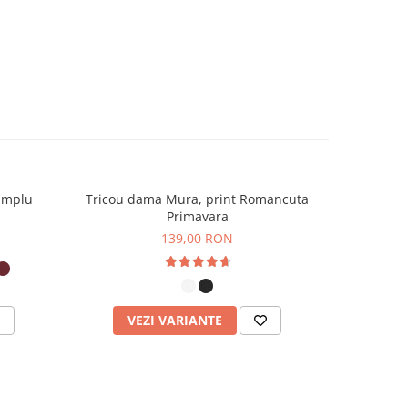
implu
Tricou dama Mura, print Romancuta
Tricou po
Primavara
139,00 RON
VEZI VARIANTE
V