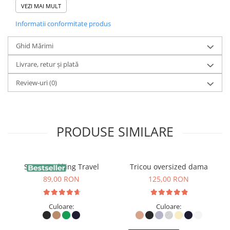
- Amestec de bumbac reciclat și bumbac organic
VEZI MAI MULT
- Plasă respirabilă din poliester reciclat pe laterale și în
spate
Informatii conformitate produs
- Cozoroc mediu, usor curbat
- Orificii cusute (eyelets)
Ghid Mărimi
- Închidere snapback reglabilă din material reciclat
Livrare, retur și plată
- Buton superior
- Bandă interioară pentru transpirație din același
Review-uri
(0)
material
- Țesătură tip twill cu nervuri diagonale
PRODUSE SIMILARE
Sapca Trekking Travel
Tricou oversized dama
89,00 RON
125,00 RON
Culoare:
Culoare: