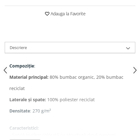
Adauga la Favorite
Descriere
Compoziție
:
Material principal:
80% bumbac organic, 20% bumbac
reciclat
Laterale și spate:
100% poliester reciclat
Densitate
: 270 g/m²
Caracteristici:
- Șapcă trucker colorată cu structură din 6 panouri