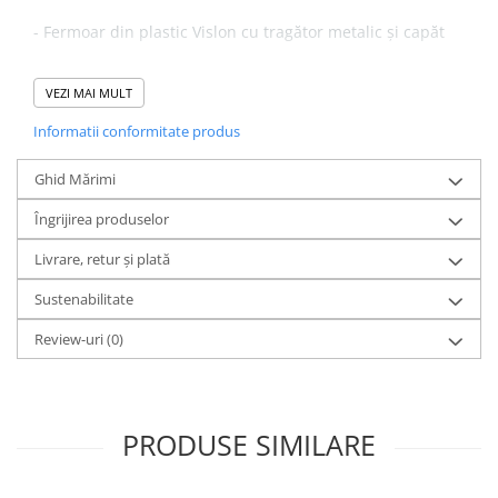
- Fermoar din plastic Vislon cu tragător metalic și capăt
cu șnur
VEZI MAI MULT
Informatii conformitate produs
Ghid Mărimi
Îngrijirea produselor
Livrare, retur și plată
Sustenabilitate
Review-uri
(0)
PRODUSE SIMILARE