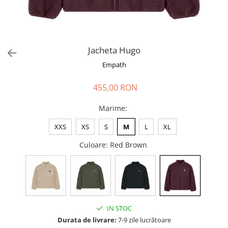
Jacheta Hugo
Empath
455,00 RON
Marime
:
XXS
XS
S
M
L
XL
Culoare
: Red Brown
IN STOC
Durata de livrare:
7-9 zile lucrătoare