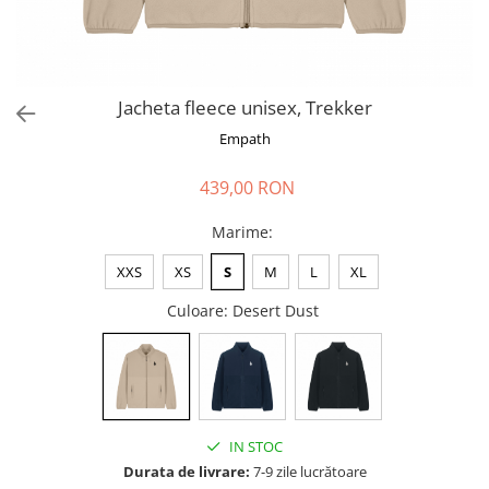
Jacheta fleece unisex, Trekker
Empath
439,00 RON
Marime
:
XXS
XS
S
M
L
XL
Culoare
: Desert Dust
IN STOC
Durata de livrare:
7-9 zile lucrătoare