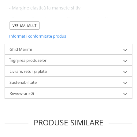
- Margine elastică la manșete și tiv
- Fermoar din nailon cu tragător metalic și capăt cu șnur
VEZI MAI MULT
- Material
Polar Fleece periat, cu finisaj anti-scămoșare
Informatii conformitate produs
pe interior și exterior
Ghid Mărimi
- Buzunare frontale cu tăietură oblică și închidere
Îngrijirea produselor
ascunsă cu fermoar
Livrare, retur și plată
- Fermoar pe interior, la pieptul stâng al purtătorului
Sustenabilitate
Review-uri
(0)
PRODUSE SIMILARE