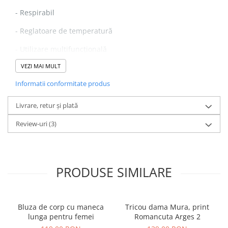
- Respirabil
- Reglatoare de temperatură
- Utilizare multifuncțională
VEZI MAI MULT
- Cusături plate
Informatii conformitate produs
- Se spală numai de mână
Livrare, retur și plată
Review-uri
(3)
PRODUSE SIMILARE
Bluza de corp cu maneca
Tricou dama Mura, print
lunga pentru femei
Romancuta Arges 2