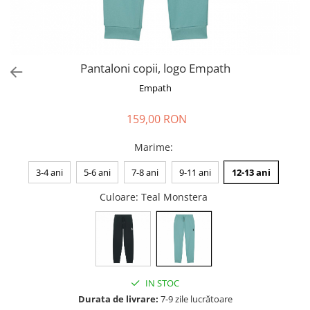
Pantaloni copii, logo Empath
Empath
159,00 RON
Marime
:
3-4 ani
5-6 ani
7-8 ani
9-11 ani
12-13 ani
Culoare
: Teal Monstera
IN STOC
Durata de livrare:
7-9 zile lucrătoare