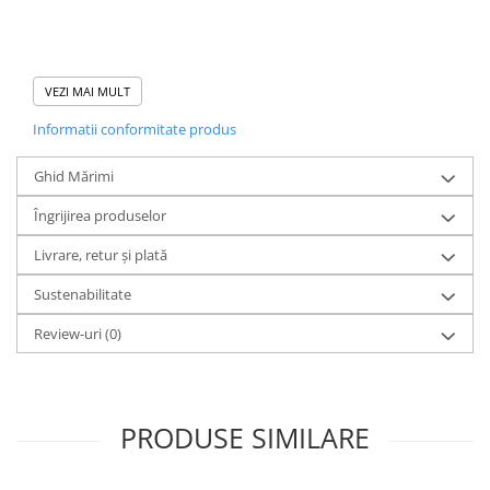
- Tiv elastic din același material, integrat în design
VEZI MAI MULT
- Șnururi rotunde în culoarea materialului, cu capete
Informatii conformitate produs
metalice
Ghid Mărimi
- Ocheți pentru șnur cu ieșire prin orificiu tip butonieră
Îngrijirea produselor
- Buzunare inserate pe cusăturile laterale
Livrare, retur și plată
- Căptușeala buzunarelor din același material și jersey
Sustenabilitate
simplu
Review-uri
(0)
- Buzunar spate
PRODUSE SIMILARE