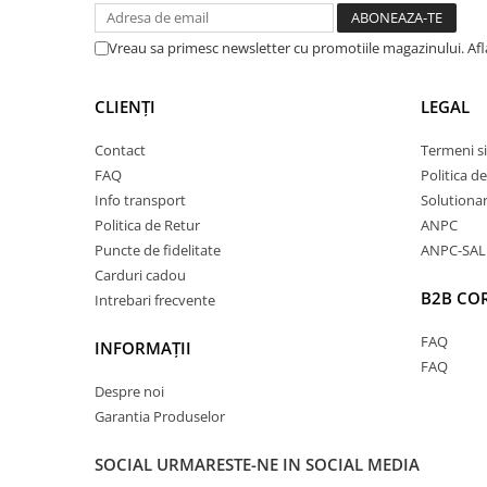
Vreau sa primesc newsletter cu promotiile magazinului. Af
Calitate Excepțională
Datorită conținutului ridicat de bumbac organic, ace
CLIENȚI
LEGAL
de delicată cu pielea, fiind ideal chiar și pentru pielea s
Contact
Termeni si
FAQ
Politica d
moale și fin oferă o senzație plăcută la purtare, permițâ
Info transport
Solutionare
asigurând un confort optim pe tot parcursul zilei.
Politica de Retur
ANPC
Puncte de fidelitate
ANPC-SAL
Interiorul pufos adaugă un plus de căldură, transformâ
Carduri cadou
B2B CO
perfectă pentru sezonul rece.
Intrebari frecvente
FAQ
INFORMAȚII
FAQ
Durabilitate Sporită
Despre noi
Garantia Produselor
Hainele din bumbac organic sunt mai rezistente și își
textura impecabilă în timp, fiind superioare celor reali
SOCIAL
URMARESTE-NE IN SOCIAL MEDIA