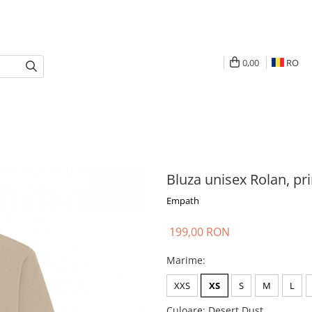
0,00
RO
Bluza unisex Rolan, pr
Empath
199,00 RON
Marime
:
XXS
XS
S
M
L
Culoare
: Desert Dust