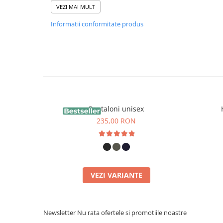
VEZI MAI MULT
Interiorul brushed (pufos)
- este creat printr-un 
Informatii conformitate produs
materialului, unde fibrele interioare sunt ridicate și "p
acea senzație moale și confortabilă. Acest proces ar
principale:
-
Slăbește fibrele de suprafață
, ceea ce face ca la încep
Pantaloni unisex
micro-fibre și scame.
235,00 RON
-
Creează un strat mai moale, dar mai fragil
față de stru
french terry.
De aceea, produsele cu interiorul brushed tind să lase
VEZI VARIANTE
ales dacă sunt purtate peste un strat de haine închis
nu au fost spălate înainte de prima purtare. După câte
Newsletter
Nu rata ofertele si promotiile noastre
fibre eliminate în timpul producției se reduce, iar mater