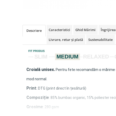
Caracteristici
Ghid Mărimi
Îngrijire
Descriere
Livrare, retur și plată
Sustenabilitate
Croială unisex
.
Pentru fete recomandăm o mărime 
mod normal.
Print
:
DTG (print direct în țesătură)
Compoziție
: 85% bumbac organic, 15% poliester rec
Grosime
: 280 gsm