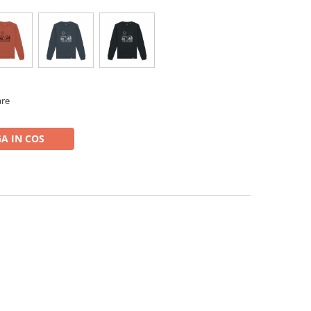
are
A IN COS