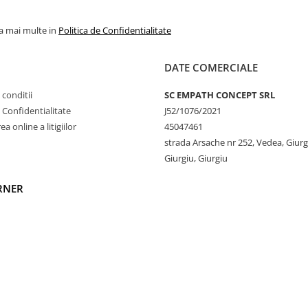
la mai multe in
Politica de Confidentialitate
astă bluză este extrem
DATE COMERCIALE
ensibilă. Materialul
 conditii
SC EMPATH CONCEPT SRL
e Confidentialitate
J52/1076/2021
nd pielii să respire și
a online a litigiilor
45047461
strada Arsache nr 252, Vedea, Giurg
Giurgiu, Giurgiu
ndu-l în alegerea
RNER
 păstrează forma și
zate din materiale