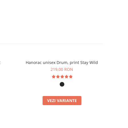
t
Hanorac unisex Drum, print Stay Wild
Hanorac
219,00 RON
VEZI VARIANTE