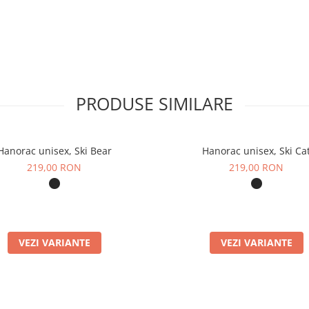
proces de pieptănare a
ufuite" pentru a crea
e două efecte
PRODUSE SIMILARE
ut să se desprindă
Hanorac unisex, Ski Bear
Hanorac unisex, Ski Ca
219,00 RON
219,00 RON
ctura compactă a
 scame la început, mai
VEZI VARIANTE
VEZI VARIANTE
e la culoare sau dacă
va spălări, excesul de
ialul devine mai stabil.