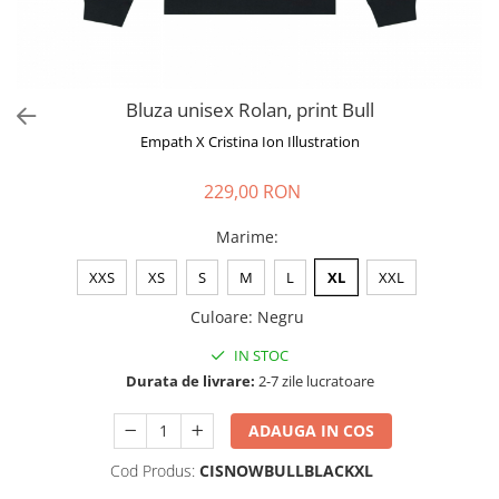
Bluza unisex Rolan, print Bull
Empath X Cristina Ion Illustration
229,00 RON
Marime
:
XXS
XS
S
M
L
XL
XXL
Culoare
:
Negru
IN STOC
Durata de livrare:
2-7 zile lucratoare
ADAUGA IN COS
Cod Produs:
CISNOWBULLBLACKXL