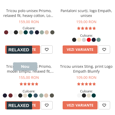
Tricou polo unisex Prismo,
Pantaloni scurți, logo Empath,
relaxed fit, heavy cotton, Logo
unisex
brodat
159,00 RON
159,00 RON
Culoare:
Culoare:
VEZI VARIANTE
VEZI VARIANTE
Tricou polo unisex Prismo,
Tricou unisex Sting, print Logo
model simplu, relaxed fit,
Empath Blumfy
heavy cotton
155,00 RON
109,00 RON
Culoare:
Culoare:
VEZI VARIANTE
VEZI VARIANTE