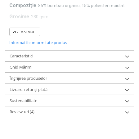
Compoziție
: 85% bumbac organic, 15% poliester reciclat
Grosime
: 280 gsm
VEZI MAI MULT
Interiorul brushed (pufos)
- este creat printr-un proces de p
Informatii conformitate produs
materialului, unde fibrele interioare sunt ridicate și "pufuite" pent
Caracteristici
acea senzație moale și confortabilă. Acest proces are două efec
Ghid Mărimi
principale:
Îngrijirea produselor
-
Slăbește fibrele de suprafață
, ceea ce face ca la început să se de
Livrare, retur și plată
micro-fibre și scame.
Sustenabilitate
-
Creează un strat mai moale, dar mai fragil
față de structura compa
Review-uri
(4)
french terry.
De aceea, produsele cu interiorul brushed tind să lase scame la î