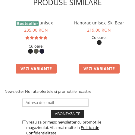
PRODUSE SIMILARE
ales dacă sunt purtate peste un strat de haine închise la culoar
nu au fost spălate înainte de prima purtare. După câteva spălări,
Pantaloni unisex
Hanorac unisex, Ski Bear
fibre eliminate în timpul producției se reduce, iar materialul devine
235,00 RON
219,00 RON
Culoare:
Calitate Excepțională
Culoare:
Datorită conținutului ridicat de bumbac organic, această bluză 
de delicată cu pielea, fiind ideal chiar și pentru pielea sensibilă. Ma
VEZI VARIANTE
VEZI VARIANTE
moale și fin oferă o senzație plăcută la purtare, permițând pielii să
asigurând un confort optim pe tot parcursul zilei.
Newsletter
Nu rata ofertele si promotiile noastre
Interiorul pufos adaugă un plus de căldură, transformându-l în al
perfectă pentru sezonul rece.
Vreau sa primesc newsletter cu promotiile
magazinului. Afla mai multe in
Politica de
Durabilitate Sporită
Confidentialitate