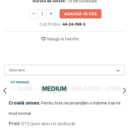
Durata de livrare:
7-9 zile lucrătoare
ADAUGA IN COS
Cod Produs:
44-24-INK-S
Adauga la Favorite
Descriere
Croială unisex
.
Pentru fete recomandăm o mărime mai mică de
mod normal.
Print
:
DTG (print direct în țesătură)