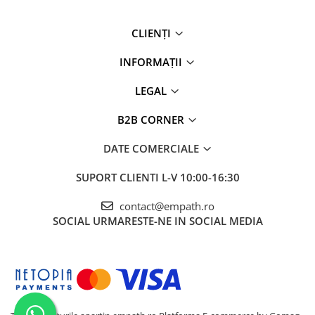
Hainele din bumbac organic sunt mai rezistente și își păstrează 
CLIENȚI
textura impecabilă în timp, fiind superioare celor realizate din ma
INFORMAȚII
convenționale.
LEGAL
Print de Înaltă Calitate
B2B CORNER
Imprimarea digitală DTG (direct to garment) asigură culori intense 
DATE COMERCIALE
precise, menținându-și aspectul impecabil chiar și după multiple s
SUPORT CLIENTI
L-V 10:00-16:30
contact@empath.ro
SOCIAL
URMARESTE-NE IN SOCIAL MEDIA