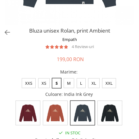
Bluza unisex Rolan, print Ambient
Empath
4 Review-uri
199,00 RON
Marime
:
XXS
XS
S
M
L
XL
XXL
Culoare
: India Ink Grey
IN STOC