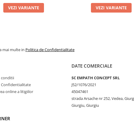
 scame la început, mai
VEZI VARIANTE
VEZI VARIANTE
e la culoare sau dacă
va spălări, excesul de
ialul devine mai stabil.
la mai multe in
Politica de Confidentialitate
astă bluză este extrem
DATE COMERCIALE
ensibilă. Materialul
 conditii
SC EMPATH CONCEPT SRL
e Confidentialitate
J52/1076/2021
nd pielii să respire și
a online a litigiilor
45047461
strada Arsache nr 252, Vedea, Giurg
Giurgiu, Giurgiu
ndu-l în alegerea
RNER