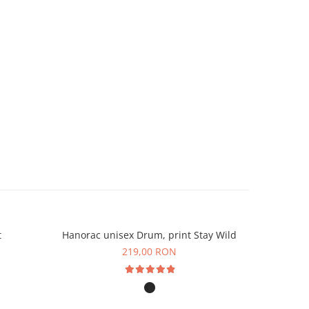
t
Hanorac unisex Drum, print Stay Wild
Hanorac
219,00 RON