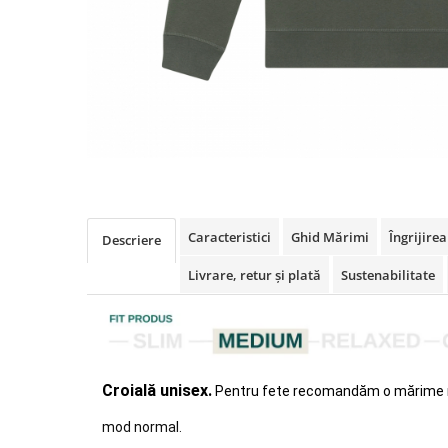
Caracteristici
Ghid Mărimi
Îngrijire
Descriere
Livrare, retur și plată
Sustenabilitate
Croială unisex.
Pentru fete recomandăm o mărime 
mod normal.