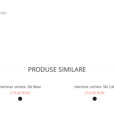
iclat
proces de pieptănare a
ufuite" pentru a crea
e două efecte
PRODUSE SIMILARE
ut să se desprindă
Hanorac unisex, Ski Bear
Hanorac unisex, Ski Ca
219,00 RON
219,00 RON
ctura compactă a