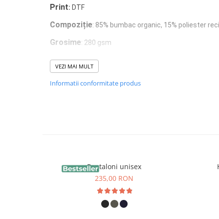
Print
:
DTF
Compoziție
: 85% bumbac organic, 15% poliester rec
Grosime
: 280 gsm
VEZI MAI MULT
Interiorul brushed (pufos)
- este creat printr-un 
Informatii conformitate produs
materialului, unde fibrele interioare sunt ridicate și "p
acea senzație moale și confortabilă. Acest proces ar
principale:
-
Slăbește fibrele de suprafață
, ceea ce face ca la încep
Pantaloni unisex
micro-fibre și scame.
235,00 RON
-
Creează un strat mai moale, dar mai fragil
față de stru
french terry.