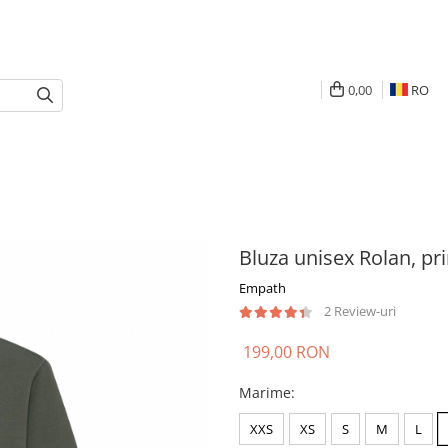
0,00
RO
Bluza unisex Rolan, pr
Empath
2 Review-uri
199,00 RON
Marime
:
XXS
XS
S
M
L