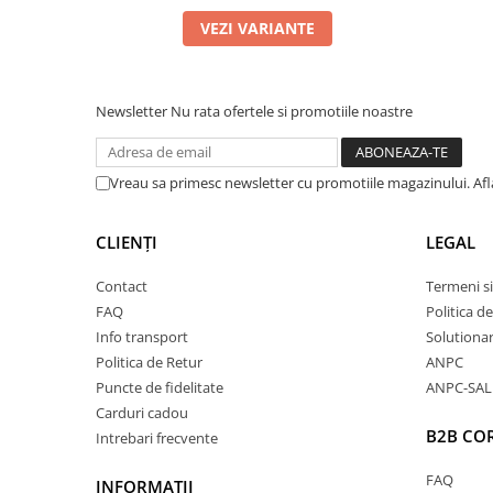
De aceea, produsele cu interiorul brushed tind să lase
VEZI VARIANTE
ales dacă sunt purtate peste un strat de haine închis
nu au fost spălate înainte de prima purtare. După câte
Newsletter
Nu rata ofertele si promotiile noastre
fibre eliminate în timpul producției se reduce, iar mater
Vreau sa primesc newsletter cu promotiile magazinului. Af
Calitate Excepțională
Datorită conținutului ridicat de bumbac organic, ace
CLIENȚI
LEGAL
de delicată cu pielea, fiind ideal chiar și pentru pielea s
Contact
Termeni si
FAQ
Politica d
moale și fin oferă o senzație plăcută la purtare, permițâ
Info transport
Solutionare
asigurând un confort optim pe tot parcursul zilei.
Politica de Retur
ANPC
Puncte de fidelitate
ANPC-SAL
Interiorul pufos adaugă un plus de căldură, transformâ
Carduri cadou
B2B CO
perfectă pentru sezonul rece.
Intrebari frecvente
FAQ
INFORMAȚII