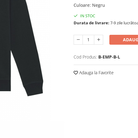
Culoare
:
Negru
IN STOC
Durata de livrare:
7-9 zile lucrăto
ADAUG
Cod Produs:
B-EMP-B-L
Adauga la Favorite