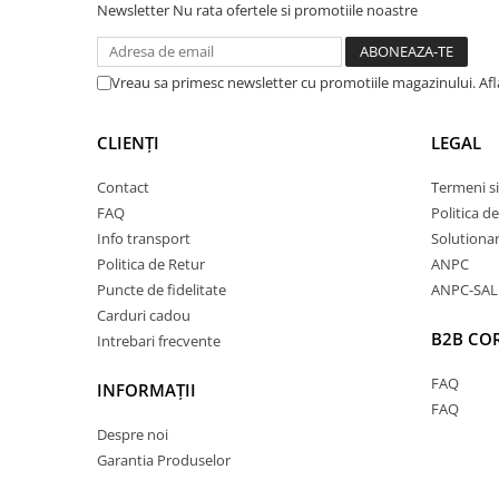
Newsletter
Nu rata ofertele si promotiile noastre
Calitate Excepțională
Vreau sa primesc newsletter cu promotiile magazinului. Af
Datorită conținutului ridicat de bumbac organic, a
CLIENȚI
LEGAL
delicată cu pielea, fiind ideal chiar și pentru piele
și fin oferă o senzație plăcută la purtare, permițând 
Contact
Termeni si
FAQ
Politica d
asigurând un confort optim pe tot parcursul zilei.
Info transport
Solutionare
Politica de Retur
Interiorul pufos adaugă un plus de căldură, transf
ANPC
Puncte de fidelitate
ANPC-SAL
perfectă pentru sezonul rece.
Carduri cadou
B2B CO
Intrebari frecvente
Durabilitate Sporită
FAQ
INFORMAȚII
FAQ
Hainele din bumbac organic sunt mai rezistente și î
Despre noi
Garantia Produselor
impecabilă în timp, fiind superioare celor realizate