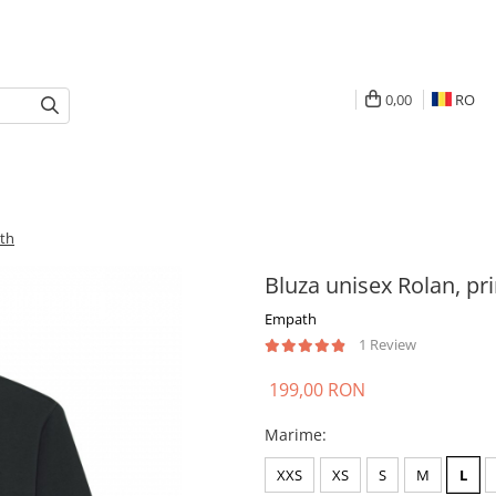
0,00
RO
ath
Bluza unisex Rolan, pr
Empath
1 Review
199,00 RON
Marime
:
XXS
XS
S
M
L