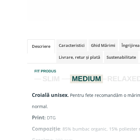
Caracteristici
Ghid Mărimi
Îngrijire
Descriere
Livrare, retur și plată
Sustenabilitate
Croială unisex
.
Pentru fete recomandăm o mărim
normal.
Print
:
DTG
Compoziție
: 85% bumbac organic, 15% poliester r