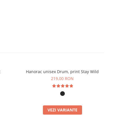
t
Hanorac unisex Drum, print Stay Wild
Hanorac
219,00 RON
VEZI VARIANTE