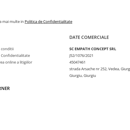
la mai multe in
Politica de Confidentialitate
ceastă bluză este extrem de
DATE COMERCIALE
a sensibilă. Materialul moale
pielii să respire și
 conditii
SC EMPATH CONCEPT SRL
e Confidentialitate
J52/1076/2021
a online a litigiilor
45047461
ormându-l în alegerea
strada Arsache nr 252, Vedea, Giurg
Giurgiu, Giurgiu
RNER
și păstrează forma și textura
 din materiale convenționale.