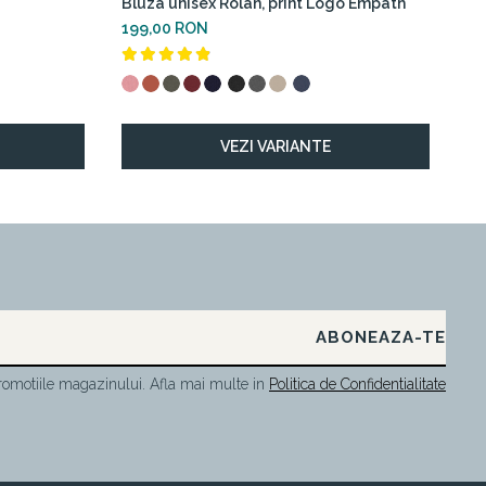
Bluza unisex Rolan, print Logo Empath
Bl
199,00 RON
18
VEZI VARIANTE
omotiile magazinului. Afla mai multe in
Politica de Confidentialitate