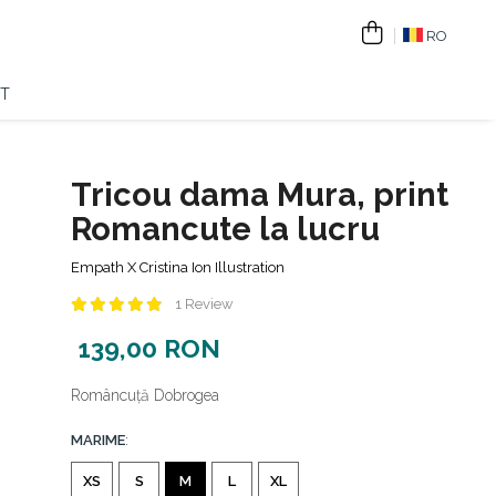
RO
T
Tricou dama Mura, print
Romancute la lucru
Empath X Cristina Ion Illustration
1 Review
139,00 RON
Româncuță Dobrogea
MARIME
:
XS
S
M
L
XL