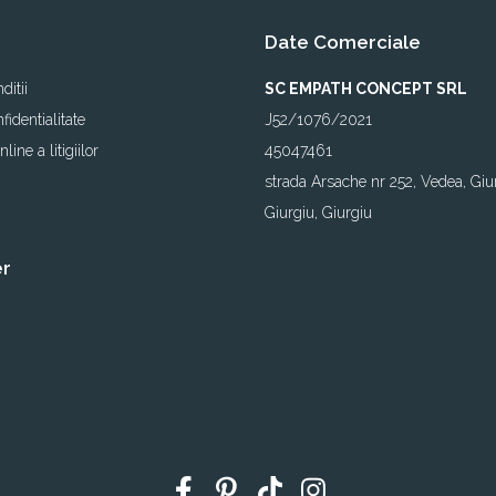
Date Comerciale
ditii
SC EMPATH CONCEPT SRL
fidentialitate
J52/1076/2021
line a litigiilor
45047461
strada Arsache nr 252, Vedea, Giu
Giurgiu, Giurgiu
er