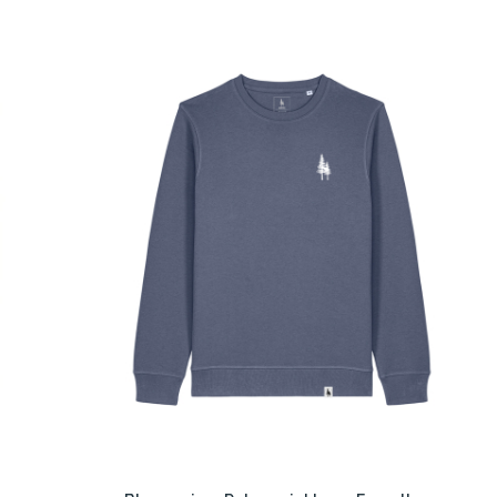
ție cu bumbacul convențional, acest material reglează mai bine
tribuie la reducerea poluării și la conservarea ecosistemelor
oxice, ceea ce înseamnă că este mai sigur pentru piele și mai puțin