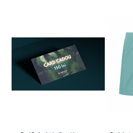
✅
Material mai respirabil
– Fibrele naturale permit o mai bună c
temperatura corpului, prevenind transpirația excesivă.
✅
Impact redus asupra mediului
– Cultivat fără pesticide, fer
naturale. Mai mult, necesită cu până la 91% mai puțină apă decât 
✅
Siguranță pentru piele și sănătate
– Spre deosebire de bumb
iritant, fiind o alegere ideală pentru cei care caută un stil de viață 
Toate aceste beneficii fac din bumbacul organic o alegere premiu