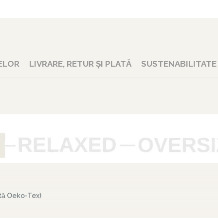
ELOR
LIVRARE, RETUR ȘI PLATĂ
SUSTENABILITATE
ată Oeko-Tex)