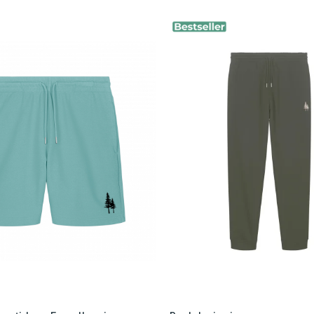
irculație a aerului, oferind un confort sporit în orice sezon. În compara
tilizatori sintetici sau organisme modificate genetic, bumbacul organic con
bumbacul convențional.
acul convențional, cel organic este cultivat și prelucrat fără substanțe t
sănătos și sustenabil.
m pentru
confort, calitate și responsabilitate față de mediu
.