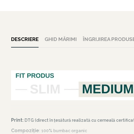
DESCRIERE
GHID MĂRIMI
ÎNGRIJIREA PRODUS
Print
:
DTG (direct în țesătură realizată cu cerneală certific
Compoziție
: 100% bumbac organic