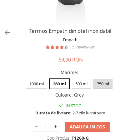
Termos Empath din otel inoxidabil
Empath
5 Review-uri
69,00 RON
Marime
:
1000 ml
260 ml
500 ml
750 ml
Culoare
:
Grey
IN STOC
Durata de livrare:
2-7 zile lucratoare
ADAUGA IN COS
Cod Produs:
T1260-G