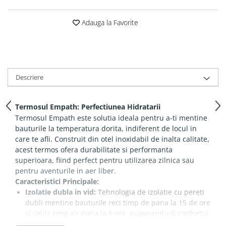
Adauga la Favorite
Descriere
Termosul Empath: Perfectiunea Hidratarii
Termosul Empath este solutia ideala pentru a-ti mentine
bauturile la temperatura dorita, indiferent de locul in
care te afli. Construit din otel inoxidabil de inalta calitate,
acest termos ofera durabilitate si performanta
superioara, fiind perfect pentru utilizarea zilnica sau
pentru aventurile in aer liber.
Caracteristici Principale:
Izolatie dubla in vid:
Tehnologia de izolatie cu pereti
dubli mentine bauturile reci timp de pana la 15 de ore
si calde timp de pana la 5 ore, asigurandu-ti confortul
si prospetimea bauturilor tale preferate.