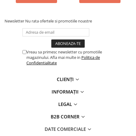
1 litru:
Capacitate mare, ideal pentru excursii si
aventuri in natura.
Newsletter
Nu rata ofertele si promotiile noastre
Vreau sa primesc newsletter cu promotiile
magazinului. Afla mai multe in
Politica de
Confidentialitate
CLIENȚI
INFORMAȚII
LEGAL
B2B CORNER
DATE COMERCIALE