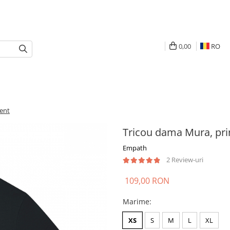
0,00
RO
ent
Tricou dama Mura, pri
Empath
2 Review-uri
109,00 RON
Marime
:
XS
S
M
L
XL