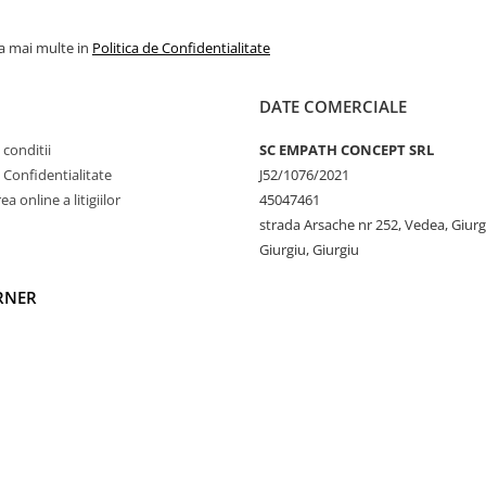
peratura corpului, prevenind
la mai multe in
Politica de Confidentialitate
icide, fertilizatori sintetici
c contribuie la reducerea
Mai mult, necesită cu până la
DATE COMERCIALE
bire de bumbacul
 conditii
SC EMPATH CONCEPT SRL
fără substanțe toxice, ceea ce
e Confidentialitate
J52/1076/2021
 iritant, fiind o alegere
a online a litigiilor
45047461
 și sustenabil.
strada Arsache nr 252, Vedea, Giurg
 alegere premium pentru
Giurgiu, Giurgiu
RNER