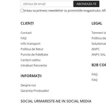
convențional, acest material reglează mai bine tem
transpirația excesivă.
Vreau sa primesc newsletter cu promotiile magazinului. Af
✅
Impact redus asupra mediului
– Cultivat fără pest
sau organisme modificate genetic, bumbacul organi
poluării și la conservarea ecosistemelor naturale. 
CLIENȚI
LEGAL
91% mai puțină apă decât bumbacul convențional.
✅
Siguranță pentru piele și sănătate
– Spre deose
Contact
Termeni si
convențional, cel organic este cultivat și prelucrat 
FAQ
Politica d
înseamnă că este mai sigur pentru piele și mai puțin
Info transport
Solutionare
ideală pentru cei care caută un stil de viață sănătos
Politica de Retur
ANPC
Toate aceste beneficii fac din bumbacul organic o
Puncte de fidelitate
ANPC-SAL
confort, calitate și responsabilitate față de mediu
.
Carduri cadou
B2B CO
Intrebari frecvente
FAQ
INFORMAȚII
FAQ
Despre noi
Garantia Produselor
SOCIAL
URMARESTE-NE IN SOCIAL MEDIA