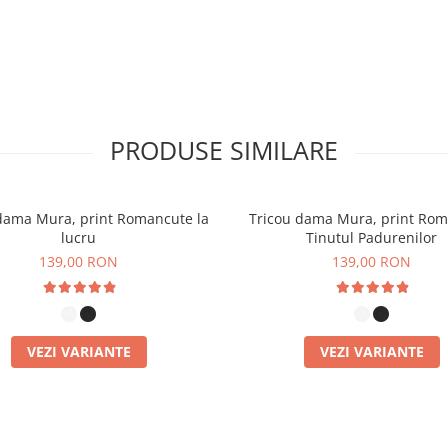
 folosind
cerneală certificată
piele
, fără substanțe toxice.
ple spălări.
 Diferențele Care
PRODUSE SIMILARE
 din mai multe puncte de
dama Mura, print Romancute la
Tricou dama Mura, print Ro
nabilitate:
lucru
Tinutul Padurenilor
esului de cultivare fără
139,00 RON
139,00 RON
mân intacte, rezultând un
enic, ideal chiar și pentru
elucrat cu mai puține
VEZI VARIANTE
VEZI VARIANTE
naturală mai rezistentă.
viață mai lungă,
roase spălări.
 o mai bună circulație a
În comparație cu bumbacul