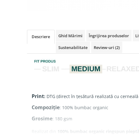
Ghid Mărimi
Îngrijirea produselor
Li
Descriere
Sustenabilitate
Review-uri
(2)
Print
:
DTG (direct în țesătură realizată cu cerneală
Compoziție
: 100% bumbac organic
Grosime
: 180 gsm
Realizat din
100% bumbac organic ringspun piept
textură fină și moale, fiind extrem de plăcut la purt