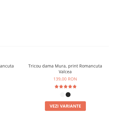
mancuta
Tricou dama Mura, print Romancuta
Tricou d
Valcea
139,00 RON
VEZI VARIANTE