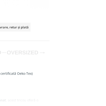
vrare, retur și plată
 certificată Oeko-Tex)
ănat
, acest tricou oferă o
are.