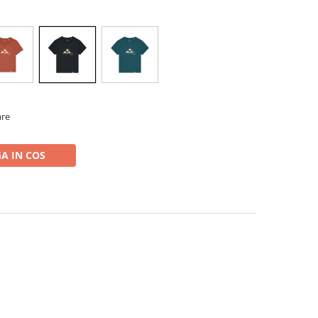
are
A IN COS