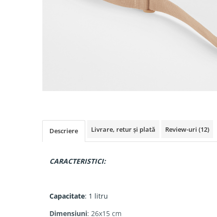
Livrare, retur și plată
Review-uri
(12)
Descriere
CARACTERISTICI:
Capacitate
: 1 litru
Dimensiuni
: 26x15 cm