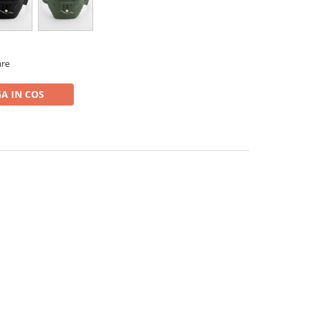
are
A IN COS