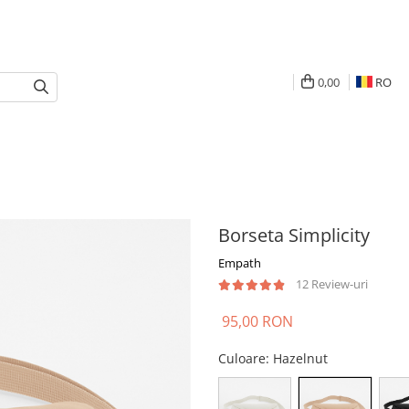
0,00
RO
Borseta Simplicity
Empath
12 Review-uri
95,00 RON
Culoare
: Hazelnut