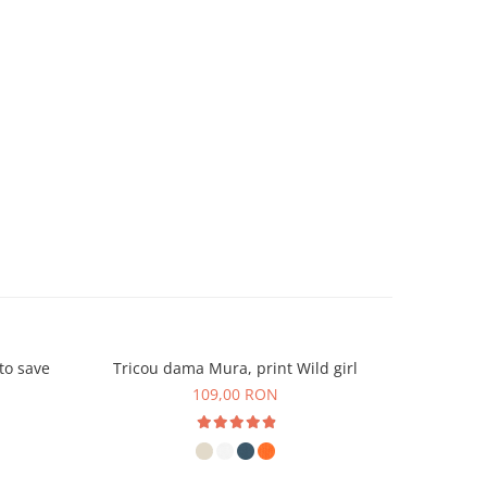
 to save
Tricou dama Mura, print Wild girl
Tricou uni
109,00 RON