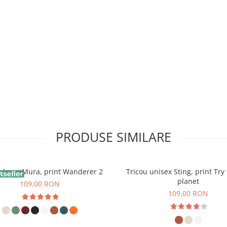
în 2 căi pentru acces ușor;
PRODUSE SIMILARE
 dama Mura, print Wanderer 2
Tricou unisex Sting, print Try
planet
109,00 RON
109,00 RON