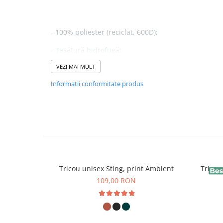
- 100% poliester (reciclat, 600D);
- Țesătură hidrofugă;
VEZI MAI MULT
- Stil minimalist;
Informatii conformitate produs
- Curea de talie complet reglabilă;
- Compartiment principal cu deschidere cu fermoar 
- Buzunar din spate cu fermoar;
- Buzunar interior.
Tricou unisex Sting, print Ambient
Tricou
109,00 RON