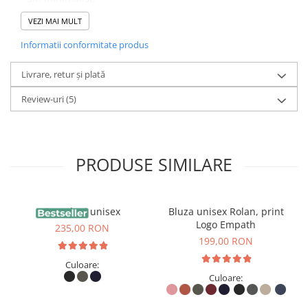
VEZI MAI MULT
- Bretele de umăr din plasă reglabile căptușite;
Informatii conformitate produs
- Închidere magnetică;
- Panou din spate căptușit ;
Livrare, retur și plată
- Curea pentru bagaj spate;
Review-uri
(5)
- Compartiment capitonat pentru laptop, compatibil până
la 11";
PRODUSE SIMILARE
- Buzunar lateral cu fermoar pentru sticlă/umbrelă;
- Buzunar interior.
Pantaloni unisex
Bluza unisex Rolan, print
Logo Empath
235,00 RON
199,00 RON
Culoare:
Culoare: