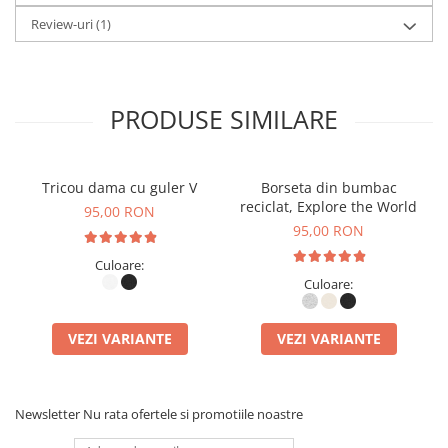
- Se poate purta pe umăr sau în mână
Review-uri
(1)
Ingrijire
:
PRODUSE SIMILARE
- Se spală la 30ºC.
- Se spală și se calcă pe dos.
Tricou dama cu guler V
Borseta din bumbac
reciclat, Explore the World
95,00 RON
95,00 RON
Culoare:
Culoare:
VEZI VARIANTE
VEZI VARIANTE
Newsletter
Nu rata ofertele si promotiile noastre