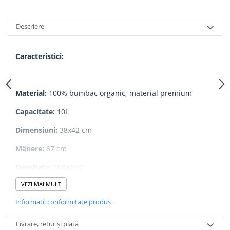
Descriere
Caracteristici:
Material:
100% bumbac organic, material premium
Capacitate:
10L
Dimensiuni:
38x42 cm
Mânere:
67 cm
Densitate:
300g/m2
VEZI MAI MULT
Informatii conformitate produs
- Print digital cu cerneală ecologică pe bază de apă
- Print direct în țesătură
Livrare, retur și plată