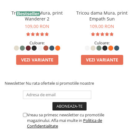
confort și sustenabilitate:
Tricou dama Mura, print
Tricou dama Mura, print
Wanderer 2
Empath Sun
✅
Mai moale și mai delicat pe piele
– Datorită procesului
109,00 RON
109,00 RON
de cultivare fără pesticide și substanțe chimice agresive,
Culoare:
Culoare:
fibrele rămân intacte, rezultând un material mai fin, mai
plăcut la atingere și hipoalergenic, ideal chiar și pentru
VEZI VARIANTE
VEZI VARIANTE
pielea sensibilă.
✅
Durabilitate crescută
– Bumbacul organic este
Newsletter
Nu rata ofertele si promotiile noastre
prelucrat cu mai puține tratamente chimice, ceea ce îi
păstrează structura naturală mai rezistentă. Hainele
realizate din acest material au o durată de viață mai
Vreau sa primesc newsletter cu promotiile
magazinului. Afla mai multe in
Politica de
lungă, menținându-și forma și textura chiar și după
Confidentialitate
numeroase spălări.