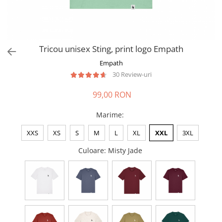
Tricou unisex Sting, print logo Empath
Empath
30 Review-uri
99,00 RON
Marime
:
XXS
XS
S
M
L
XL
XXL
3XL
Culoare
: Misty Jade