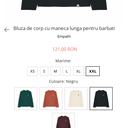
Bluza de corp cu maneca lunga pentru barbati
Empath
121,00 RON
Marime
:
XS
S
M
L
XL
XXL
Culoare
: Negru