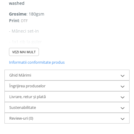
washed
Grosime
: 180gsm
Print
: DTF
- Mâneci set-in
- 1x1 rib la guler
- Cusături duble la manșete și tiv
VEZI MAI MULT
Informatii conformitate produs
- Bandă de întărire la gât pe interior, din același material
Ghid Mărimi
Îngrijirea produselor
Livrare, retur și plată
Sustenabilitate
Review-uri
(0)