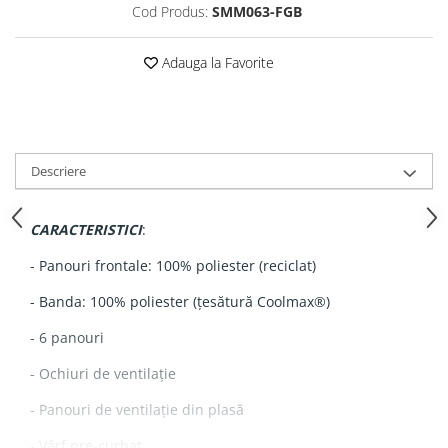
Cod Produs:
SMM063-FGB
Adauga la Favorite
Descriere
CARACTERISTICI
:
- Panouri frontale: 100% poliester (reciclat)
- Banda: 100% poliester (țesătură Coolmax®)
- 6 panouri
- Ochiuri de ventilație
- Panouri de ventilație din plasă
- Vârf pre-curbat