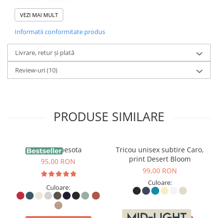
VEZI MAI MULT
- Șapcă este ideală pentru trekking și călătorie, protejând
Informatii conformitate produs
de razele soarelui și oferind și o foarte bună ventilare.
Livrare, retur și plată
Review-uri
(10)
PRODUSE SIMILARE
Fes Minnesota
Tricou unisex subtire Caro,
print Desert Bloom
95,00 RON
99,00 RON
Culoare:
Culoare: