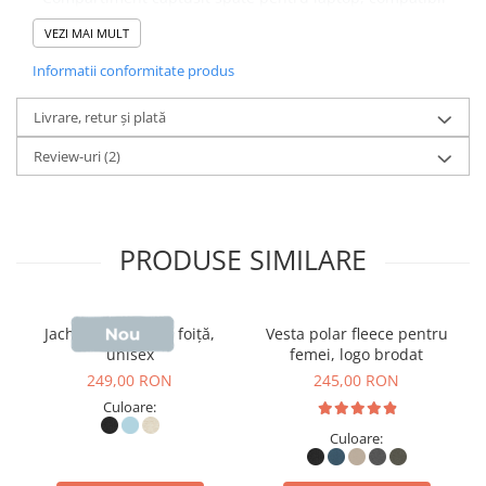
VEZI MAI MULT
pana la 16"
Informatii conformitate produs
- Curea pentru bagaj spate
- Buzunar frontal cu fermoar și două buzunare interioare
Livrare, retur și plată
captusite
Review-uri
(2)
- Buzunare laterale externe cu cordon de reglare
PRODUSE SIMILARE
Jachetă unisex tip foiță,
Vesta polar fleece pentru
unisex
femei, logo brodat
249,00 RON
245,00 RON
Culoare:
Culoare: