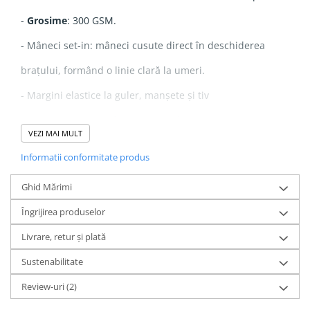
-
Grosime
: 300 GSM.
- Mâneci set-in: mâneci cusute direct în deschiderea
brațului, formând o linie clară la umeri.
- Margini elastice la guler, manșete și tiv
- Material periat cu finisaj anti-scămoșare pe interior și
VEZI MAI MULT
exterior.
Informatii conformitate produs
- Buzunare laterale cu deschidere cu fermoar
Ghid Mărimi
Îngrijirea produselor
Livrare, retur și plată
Sustenabilitate
Review-uri
(2)