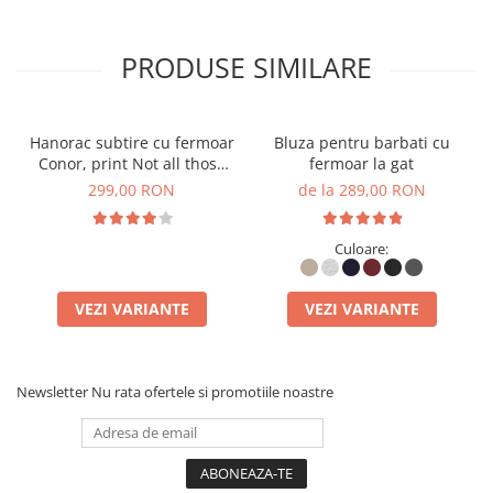
PRODUSE SIMILARE
Hanorac subtire cu fermoar
Bluza pentru barbati cu
Conor, print Not all those
fermoar la gat
who wander are lost
299,00 RON
de la 289,00 RON
Culoare:
VEZI VARIANTE
VEZI VARIANTE
Newsletter
Nu rata ofertele si promotiile noastre