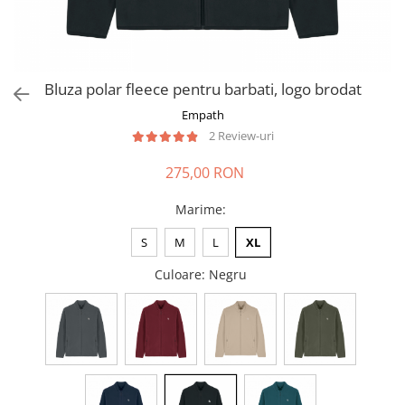
Bluza polar fleece pentru barbati, logo brodat
Empath
2 Review-uri
275,00 RON
Marime
:
S
M
L
XL
Culoare
: Negru