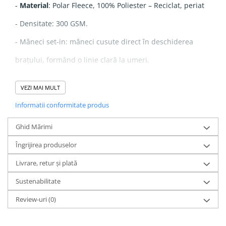
-
Material
: Polar Fleece, 100% Poliester – Reciclat, periat
- Densitate: 300 GSM.
- Mâneci set-in: mâneci cusute direct în deschiderea
brațului, formând o linie clară la umeri.
- Margini elastice la guler, manșete și tiv
VEZI MAI MULT
- Material periat cu finisaj anti-scămoșare pe interior și
Informatii conformitate produs
exterior.
Ghid Mărimi
- Buzunare laterale cu deschidere cu fermoar
Îngrijirea produselor
Livrare, retur și plată
Sustenabilitate
Review-uri
(0)