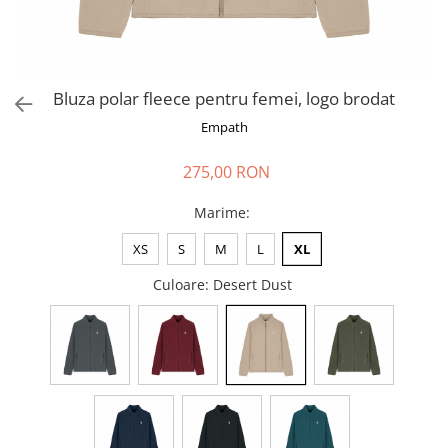
Bluza polar fleece pentru femei, logo brodat
Empath
275,00 RON
Marime
:
XS
S
M
L
XL
Culoare
: Desert Dust