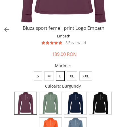
Bluza sport femei, print Logo Empath
Empath
3 Review-uri
189,00 RON
Marime
:
S
M
L
XL
XXL
Culoare
: Burgundy