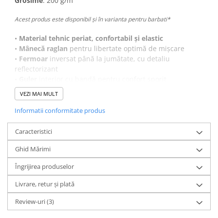
Grosime
: 200 g/m²
Acest produs este disponibil și în varianta pentru barbati*
•
Material tehnic periat, confortabil și elastic
•
Mânecă raglan
pentru libertate optimă de mișcare
•
Fermoar
inversat până la jumătate, cu detaliu
reflectorizant
•
Guler
interior cu bandă pentru confort sporit
•
Manșete
cu deschidere pentru degetul mare
VEZI MAI MULT
• Detalii reflectorizante în partea din spate si logo pentru
vizibilitate crescută
Informatii conformitate produs
• Margine prelungită în partea din spate pentru protecție
suplimentară
Caracteristici
•
Certificat GRS
– garantează utilizarea materialelor
Ghid Mărimi
reciclate și sustenabile
Îngrijirea produselor
Livrare, retur și plată
Review-uri
(3)