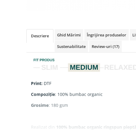
Ghid Mărimi
Îngrijirea produselor
Li
Descriere
Sustenabilitate
Review-uri
(17)
Print:
DTF
Compoziție
: 100% bumbac organic
Grosime
: 180 gsm
Realizat din
100% bumbac organic ringspun piept