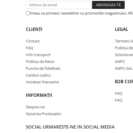
✅
Durabilitate crescută
– Bumbacul organic este pr
Vreau sa primesc newsletter cu promotiile magazinului. Af
tratamente chimice, ceea ce îi păstrează structura 
CLIENȚI
LEGAL
Hainele realizate din acest material au o durată de 
menținându-și forma și textura chiar și după nume
Contact
Termeni si
FAQ
Politica d
✅
Material mai respirabil
– Fibrele naturale permit
Info transport
Solutionare
Politica de Retur
aerului, oferind un confort sporit în orice sezon. 
ANPC
Puncte de fidelitate
ANPC-SAL
convențional, acest material reglează mai bine tem
Carduri cadou
B2B CO
Intrebari frecvente
transpirația excesivă.
FAQ
✅
Impact redus asupra mediului
– Cultivat fără pest
INFORMAȚII
FAQ
sau organisme modificate genetic, bumbacul organi
Despre noi
Garantia Produselor
poluării și la conservarea ecosistemelor naturale. 
91% mai puțină apă decât bumbacul convențional.
SOCIAL
URMARESTE-NE IN SOCIAL MEDIA