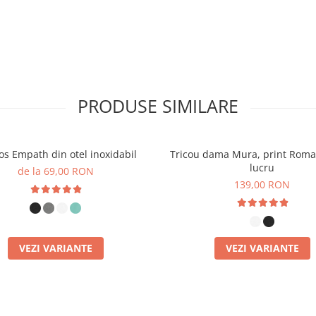
are.
 folosind
cerneală certificată
piele
, fără substanțe toxice.
ple spălări.
PRODUSE SIMILARE
 Diferențele Care
s Empath din otel inoxidabil
Tricou dama Mura, print Roma
lucru
de la 69,00 RON
 din mai multe puncte de
139,00 RON
nabilitate:
esului de cultivare fără
VEZI VARIANTE
VEZI VARIANTE
mân intacte, rezultând un
enic, ideal chiar și pentru