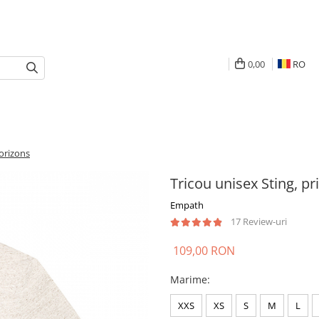
0,00
RO
Horizons
Tricou unisex Sting, pr
Empath
17 Review-uri
109,00 RON
Marime
:
XXS
XS
S
M
L