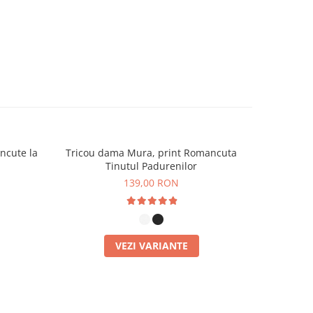
ncute la
Tricou dama Mura, print Romancuta
Tricou d
Tinutul Padurenilor
139,00 RON
VEZI VARIANTE