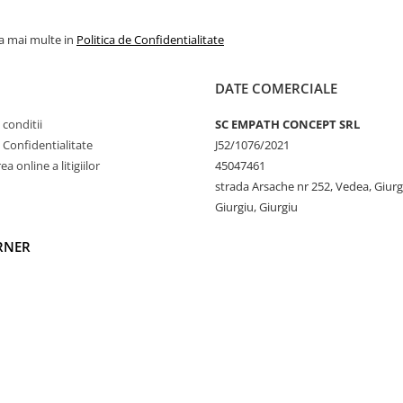
elucrat cu mai puține
la mai multe in
Politica de Confidentialitate
naturală mai rezistentă.
DATE COMERCIALE
viață mai lungă,
roase spălări.
 conditii
SC EMPATH CONCEPT SRL
e Confidentialitate
J52/1076/2021
 o mai bună circulație a
a online a litigiilor
45047461
În comparație cu bumbacul
strada Arsache nr 252, Vedea, Giurg
Giurgiu, Giurgiu
peratura corpului, prevenind
RNER
icide, fertilizatori sintetici
c contribuie la reducerea
Mai mult, necesită cu până la