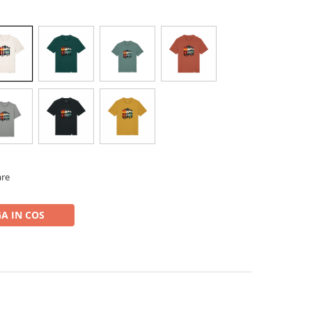
are
A IN COS