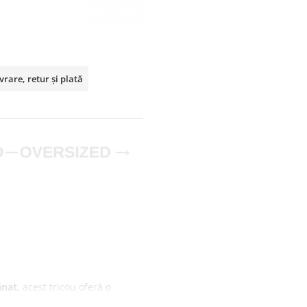
vrare, retur și plată
ănat
, acest tricou oferă o