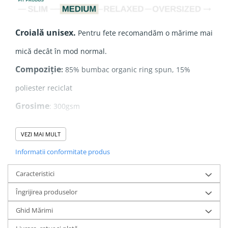
Croială unisex.
Pentru fete recomandăm o mărime mai
mică decât în mod normal.
Compoziție
:
85% bumbac organic ring spun, 15%
poliester reciclat
Grosime
: 300gsm
Print
: DTF
VEZI MAI MULT
Interior
: French Terry - neted la exterior, cu o textură
Informatii conformitate produs
fină și delicată pe interior
Caracteristici
Îngrijirea produselor
De ce să alegi French Terry?
Ghid Mărimi
Spre deosebire de materialele pufoase la interior