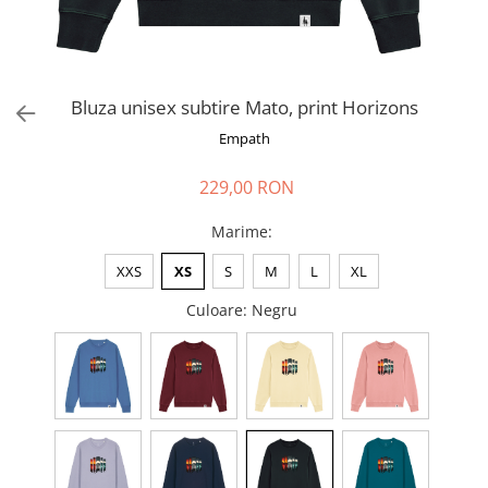
Bluza unisex subtire Mato, print Horizons
Empath
229,00 RON
Marime
:
XXS
XS
S
M
L
XL
Culoare
: Negru