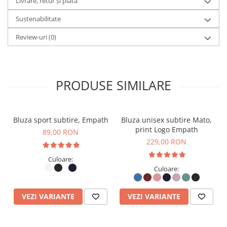
Livrare, retur și plată
(brushed),
French Terry
nu este pieptănat pe interior,
Sustenabilitate
ceea ce îl face mai
mai puțin predispus la scămoșare
ș
i
Review-uri
(0)
mai potrivit
pentru
vreme mai caldă.
Versatilitate & Durabilitate
PRODUSE SIMILARE
Această bluză este potrivită atât pentru activități casual,
cât și pentru ținute smart-casual.
Bluza sport subtire, Empath
Bluza unisex subtire Mato,
print Logo Empath
89,00 RON
Se combină ușor cu jeanși, pantaloni chinos sau
229,00 RON
echipamente sportive, oferind un look relaxat și modern.
Culoare:
Culoare:
✅
Prietenos cu pielea și mediul
✅
Material moale, respirabil și durabil
VEZI VARIANTE
VEZI VARIANTE
✅
Potrivit pentru orice sezon
Fie că o porți în oraș, la birou sau în timpul călătoriilor,