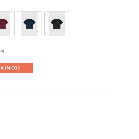
are
A IN COS