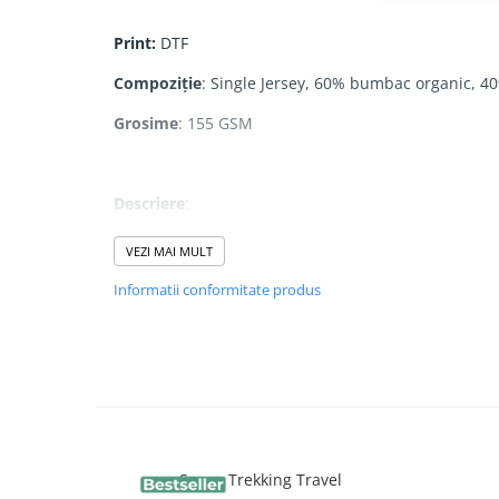
Print:
DTF
Compoziție
: Single Jersey, 60% bumbac organic, 
Grosime
: 155 GSM
Descriere
:
- 1x1 nervură la decolteu
VEZI MAI MULT
- Bandă de întărire la ceafă din același material
Informatii conformitate produs
- Mâneci montate
- Tiv curbat, mai scurt în față și mai lung în spate
- Cusătură dublă cu ac dublu la manșetele mânecilor
Sapca Trekking Travel