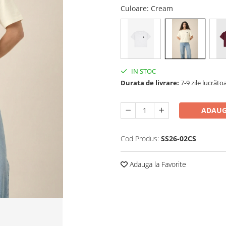
Culoare
: Cream
IN STOC
Durata de livrare:
7-9 zile lucrăto
ADAUG
Cod Produs:
SS26-02CS
Adauga la Favorite