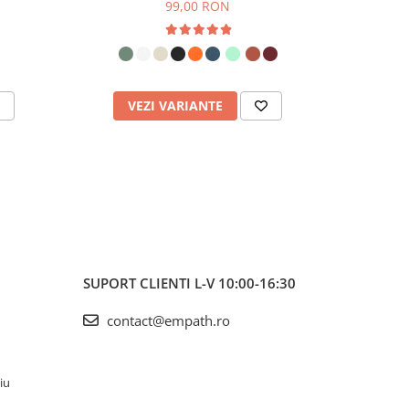
99,00 RON
VEZI VARIANTE
V
SUPORT CLIENTI
L-V 10:00-16:30
contact@empath.ro
iu