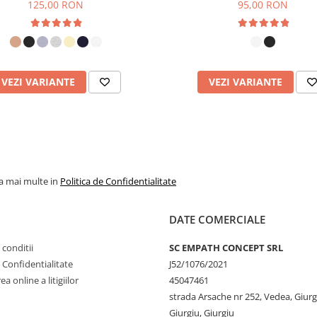
Modernă
125,00 RON
95,00 RON
ate, însă fiecare oferă
i preferințe:
, care oferă confort zilnic și
 fibre de celuloză de fag,
VEZI VARIANTE
VEZI VARIANTE
atingere luxoasă și un
e potrivit pentru toate
prin capacitatea sa
lea uscată mai mult timp și
la mai multe in
Politica de Confidentialitate
 poate deveni mai aspru sau
DATE COMERCIALE
ul este mai elastic și mai
i forma chiar și după
 conditii
SC EMPATH CONCEPT SRL
e Confidentialitate
J52/1076/2021
a online a litigiilor
45047461
pentru ținute casual și
strada Arsache nr 252, Vedea, Giurg
gant, fiind ideal pentru
ă extrem de confortabile pe
Giurgiu, Giurgiu