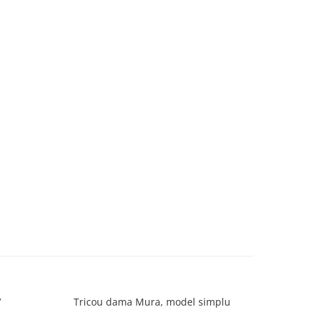
V
Tricou dama Mura, model simplu
Tricou d