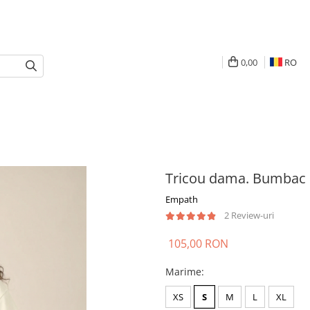
0,00
RO
Tricou dama. Bumbac
Empath
2 Review-uri
105,00 RON
Marime
:
XS
S
M
L
XL