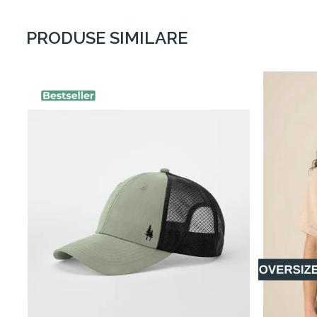
material au o durată de viață mai lungă, menținându-și forma
PRODUSE SIMILARE
✅
Material mai respirabil
– Fibrele naturale permit o mai bu
reglează mai bine temperatura corpului, prevenind transpira
✅
Impact redus asupra mediului
– Cultivat fără pesticide,
ecosistemelor naturale. Mai mult, necesită cu până la 91% 
✅
Siguranță pentru piele și sănătate
– Spre deosebire de bu
piele și mai puțin iritant, fiind o alegere ideală pentru cei ca
Toate aceste beneficii fac din bumbacul organic o aleger