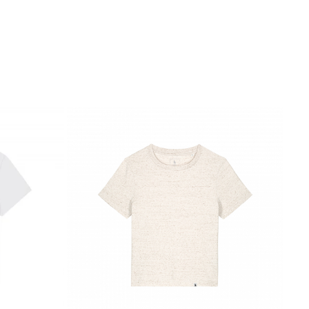
 În comparație cu bumbacul convențional, acest material
 organic contribuie la reducerea poluării și la conservarea
substanțe toxice, ceea ce înseamnă că este mai sigur pentru
diu
.