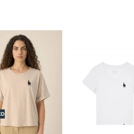
 și textura chiar și după numeroase spălări.
nă circulație a aerului, oferind un confort sporit în orice sezon.
ția excesivă.
 fertilizatori sintetici sau organisme modificate genetic, bumbacul
mai puțină apă decât bumbacul convențional.
mbacul convențional, cel organic este cultivat și prelucrat fără 
re caută un stil de viață sănătos și sustenabil.
e premium pentru
confort, calitate și responsabilitate față de me