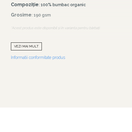
Compoziție
: 100% bumbac organic
Grosime
: 190 gsm
*Acest produs este disponibil și în varianta pentru bărbați
VEZI MAI MULT
Bumbac Organic vs. Bumbac Convențional – Difer
Informatii conformitate produs
Bumbacul organic este superior celui convențional din mai mu
✅
Mai moale și mai delicat pe piele
– Datorită procesului d
atingere și hipoalergenic, ideal chiar și pentru pielea sensibi
✅
Durabilitate crescută
– Bumbacul organic este prelucrat c