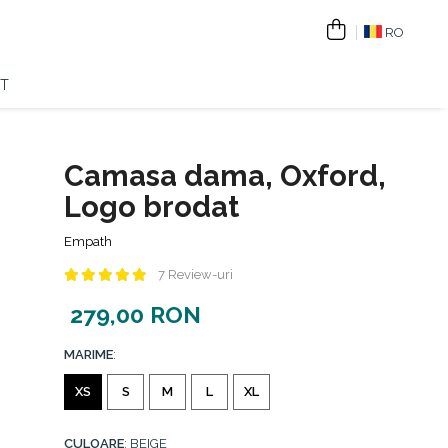
RO
T
Camasa dama, Oxford,
Logo brodat
Empath
7 Review-uri
279,00 RON
MARIME
:
XS
S
M
L
XL
CULOARE
: BEIGE