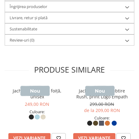
Îngrijirea produselor
cu protecție pentru bărbie
Livrare, retur și plată
- Mâneci montate
Sustenabilitate
- Buzunare tip welt cu fermoar și cheițe grosgrain
Review-uri
(0)
- Clapete nefuncționale în față și în spate
- Manșete parțial elasticizate
- Tiv curbat, mai scurt în față și mai lung în spate, pentru
PRODUSE SIMILARE
protecție suplimentară
- Deschidere reglabilă a glugii și tiv reglabil cu șnur
Jachetă unisex tip foiță,
Jacheta unisex subtire
unisex
Rush, print Logo Empath
elastic și opritoare din plastic
249,00 RON
299,00 RON
de la 209,00 RON
- Cozorocul glugii sigilat
Culoare:
Culoare:
- Inserție semicirculară la ceafă din același material
- Fermoar interior ascuns la tiv pentru acces facil la
VEZI VARIANTE
VEZI VARIANTE