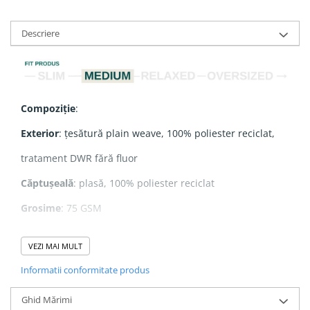
Descriere
Compoziție
:
Exterior
: țesătură plain weave, 100% poliester reciclat,
tratament DWR fără fluor
Căptușeală
: plasă, 100% poliester reciclat
Grosime
: 75 GSM
VEZI MAI MULT
Caracteristici
:
Informatii conformitate produs
- Glugă dublă
Ghid Mărimi
- Fermoar nylon reverse coil în partea frontală centrală,