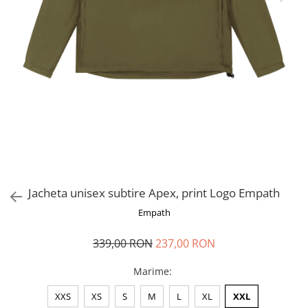
Jacheta unisex subtire Apex, print Logo Empath
Empath
339,00 RON
237,00 RON
Marime
:
XXS
XS
S
M
L
XL
XXL