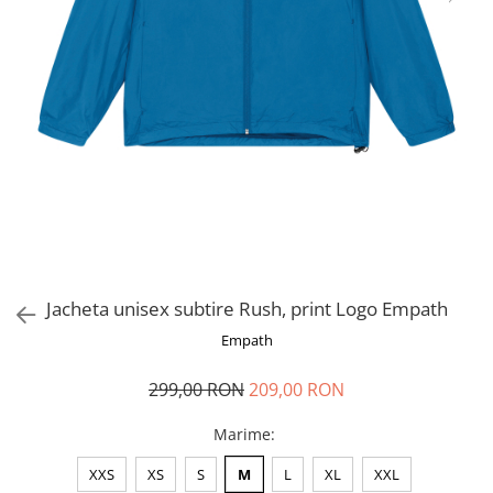
Jacheta unisex subtire Rush, print Logo Empath
Empath
299,00 RON
209,00 RON
Marime
:
XXS
XS
S
M
L
XL
XXL