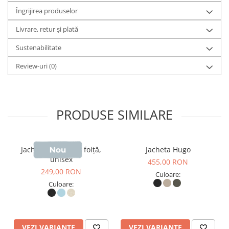
Îngrijirea produselor
cu protecție pentru bărbie
Livrare, retur și plată
- Mâneci montate
Sustenabilitate
- Buzunare tip welt cu fermoar și cheițe grosgrain
Review-uri
(0)
- Panouri laterale pentru o potrivire îmbunătățită
- Manșete parțial elasticizate
- Tiv curbat, mai scurt în față și mai lung în spate, pentru
PRODUSE SIMILARE
protecție suplimentară
- Deschidere reglabilă a glugii și tiv reglabil cu opritoare
Jachetă unisex tip foiță,
Jacheta Hugo
unisex
455,00 RON
din plastic și șnur elastic
249,00 RON
Culoare:
- Cusături sigilate la cozorocul glugii și buzunarele tip
Culoare:
welt
- Inserție semicirculară la ceafă din același material
VEZI VARIANTE
VEZI VARIANTE