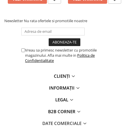
- Fermoar interior ascuns la pieptul stâng și la tiv pentru
acces facil la personalizare
Newsletter
Nu rata ofertele si promotiile noastre
Vreau sa primesc newsletter cu promotiile
magazinului. Afla mai multe in
Politica de
Confidentialitate
CLIENȚI
INFORMAȚII
LEGAL
B2B CORNER
DATE COMERCIALE