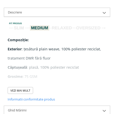
Descriere
Compoziție:
Exterior
: țesătură plain weave, 100% poliester reciclat,
tratament DWR fără fluor
Căptușeală
: plasă, 100% poliester reciclat
Grosime:
75 GSM
VEZI MAI MULT
Caracteristici:
Informatii conformitate produs
- Glugă dublă
Ghid Mărimi
- Fermoar nylon reverse coil în partea frontală centrală,