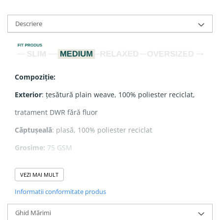
Descriere
Compoziție:
Exterior
: țesătură plain weave, 100% poliester reciclat,
tratament DWR fără fluor
Căptușeală
: plasă, 100% poliester reciclat
Grosime:
75 GSM
VEZI MAI MULT
Caracteristici:
Informatii conformitate produs
- Glugă dublă
Ghid Mărimi
- Fermoar nylon reverse coil în partea frontală centrală,