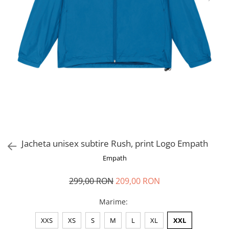
Jacheta unisex subtire Rush, print Logo Empath
Empath
299,00 RON
209,00 RON
Marime
:
XXS
XS
S
M
L
XL
XXL