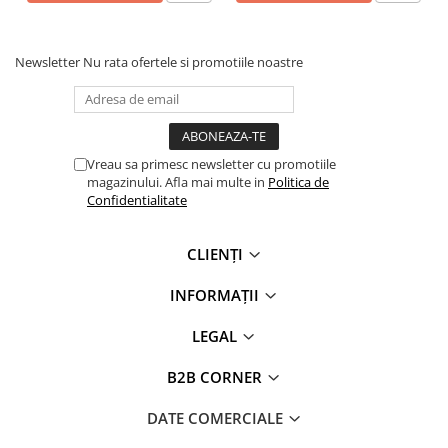
- Fermoar interior ascuns la pieptul stâng și la tiv pentru
acces facil la personalizare
Newsletter
Nu rata ofertele si promotiile noastre
Vreau sa primesc newsletter cu promotiile
magazinului. Afla mai multe in
Politica de
Confidentialitate
CLIENȚI
INFORMAȚII
LEGAL
B2B CORNER
DATE COMERCIALE