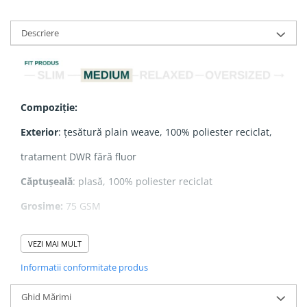
Descriere
Compoziție:
Exterior
: țesătură plain weave, 100% poliester reciclat,
tratament DWR fără fluor
Căptușeală
: plasă, 100% poliester reciclat
Grosime:
75 GSM
VEZI MAI MULT
Caracteristici:
Informatii conformitate produs
- Glugă dublă
Ghid Mărimi
- Fermoar nylon reverse coil în partea frontală centrală,