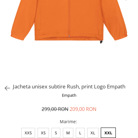
Jacheta unisex subtire Rush, print Logo Empath
Empath
299,00 RON
209,00 RON
Marime
:
XXS
XS
S
M
L
XL
XXL