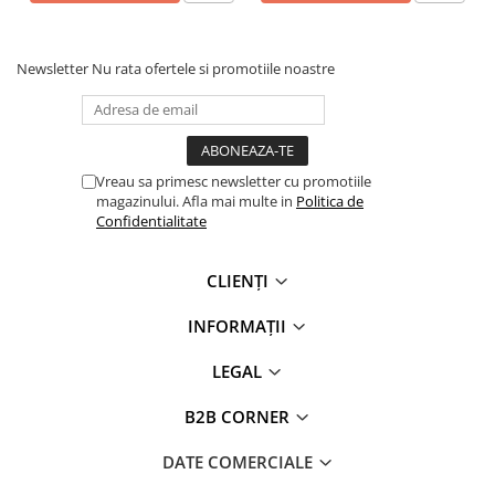
- Fermoar interior ascuns la pieptul stâng și la tiv pentru
acces facil la personalizare
Newsletter
Nu rata ofertele si promotiile noastre
Vreau sa primesc newsletter cu promotiile
magazinului. Afla mai multe in
Politica de
Confidentialitate
CLIENȚI
INFORMAȚII
LEGAL
B2B CORNER
DATE COMERCIALE