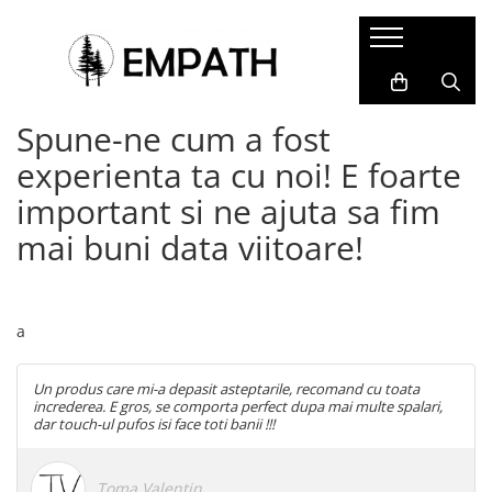
FEMEI
BĂRBAȚI
COPII
ACCESORII
COLABORĂRI
Tricouri
Tricouri
Tricouri
Termosuri și căni
Cristina Ion
Spune-ne cum a fost
Bluze
Bluze
Bluze&Hanorace
Caiete și agende
Colectia Folklore
experienta ta cu noi! E foarte
Snow Collection
Camasi
Camasi
Pantaloni
Sacoșe
important si ne ajuta sa fim
Hanorace
Hanorace
Fesuri
Rucsacuri, genți și borsete
mai buni data viitoare!
Geci
Geci
Portfarduri și portofele
Pantaloni
Pantaloni
Șepci și pălării
Căciuli
a
Alte accesorii
Un produs care mi-a depasit asteptarile, recomand cu toata
Home&Deco
increderea. E gros, se comporta perfect dupa mai multe spalari,
dar touch-ul pufos isi face toti banii !!!
Toma Valentin