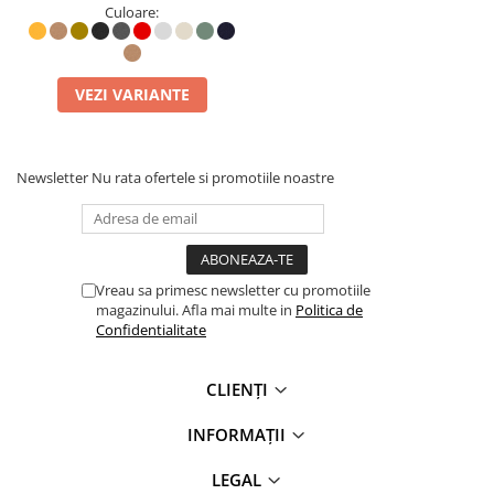
Culoare:
500 ml:
Potrivit pentru utilizarea zilnica, avand o
capacitate medie.
750 ml:
Perfect pentru drumetii sau pentru zile lungi
la birou.
VEZI VARIANTE
1 litru:
Capacitate mare, ideal pentru excursii si
aventuri in natura.
Newsletter
Nu rata ofertele si promotiile noastre
Vreau sa primesc newsletter cu promotiile
magazinului. Afla mai multe in
Politica de
Confidentialitate
CLIENȚI
INFORMAȚII
LEGAL