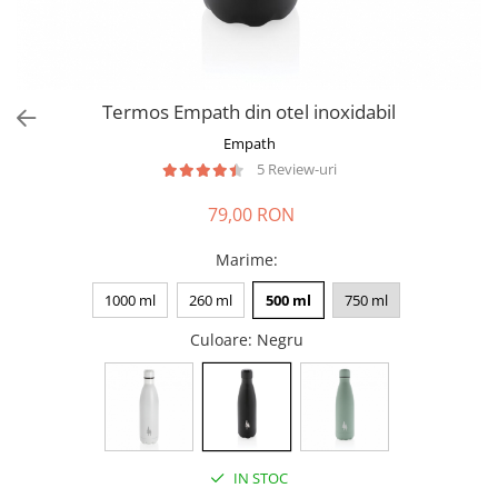
Termos Empath din otel inoxidabil
Empath
5 Review-uri
79,00 RON
Marime
:
1000 ml
260 ml
500 ml
750 ml
Culoare
: Negru
IN STOC