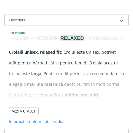
Descriere
Croială unisex, relaxed fit:
Croiul este unisex, potrivit
atât pentru bărbați cât și pentru femei. Croiala acestui
tricou este
largă
. Pentru un fit perfect, vă recomandăm să
alegeți o
mărime mai mică
decât purtați în mod normal.
Pentru fete, recomandăm
2 mărimi mai mici
!
VEZI MAI MULT
Compozitie
: 100% Bumbac Organic ringspun pieptănat
Informatii conformitate produs
Grosime
: 155 GSM