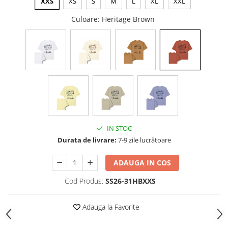
XXS
XS
S
M
L
XL
XXL
Culoare
: Heritage Brown
IN STOC
Durata de livrare:
7-9 zile lucrătoare
ADAUGA IN COS
Cod Produs:
SS26-31HBXXS
Adauga la Favorite