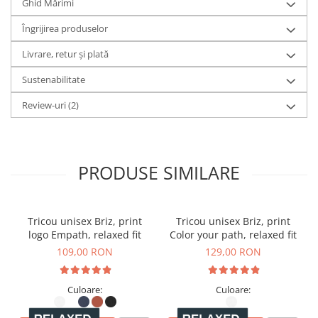
Ghid Mărimi
Print
: Direct în țesătură realizată cu
Îngrijirea produselor
cerneală certificată Oeko-Tex
Livrare, retur și plată
Sustenabilitate
Realizat din
100% bumbac organic ringspun pieptănat
,
Review-uri
(2)
acest tricou oferă o textură fină și moale, fiind extrem de
plăcut la purtare.
Designul este realizat prin
print direct în țesătură
,
PRODUSE SIMILARE
folosind
cerneală certificată Oeko-Tex
, ceea ce înseamnă
că este
sigură pentru piele
, fără substanțe toxice. Printul
Tricou unisex Briz, print
Tricou unisex Briz, print
logo Empath, relaxed fit
Color your path, relaxed fit
rămâne
intens și durabil
chiar și după multiple spălări.
109,00 RON
129,00 RON
Culoare:
Culoare:
Bumbac Organic vs. Bumbac Convențional – Diferențele