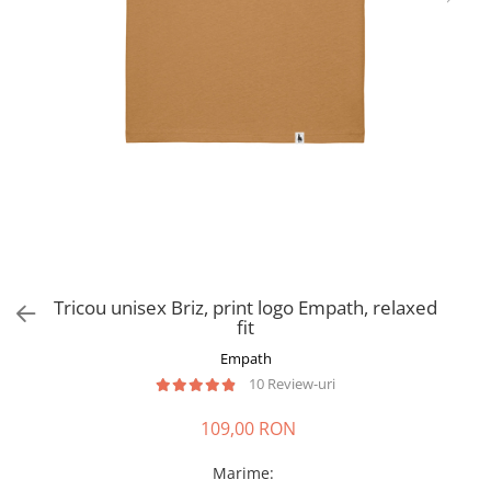
Tricou unisex Briz, print logo Empath, relaxed
fit
Empath
10 Review-uri
109,00 RON
Marime
: