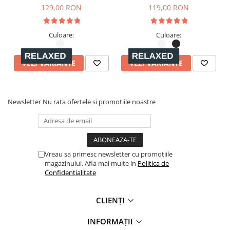
129,00 RON
119,00 RON
Bumbac Organic vs. Bumbac Convențional – Diferențele
Culoare:
Culoare:
Care Contează
VEZI VARIANTE
VEZI VARIANTE
Bumbacul organic este superior celui convențional din
mai multe puncte de vedere, oferind un plus de calitate,
Newsletter
Nu rata ofertele si promotiile noastre
confort și sustenabilitate:
✅
Mai moale și mai delicat pe piele
– Datorită procesului
de cultivare fără pesticide și substanțe chimice agresive,
Vreau sa primesc newsletter cu promotiile
fibrele rămân intacte, rezultând un material mai fin, mai
magazinului. Afla mai multe in
Politica de
Confidentialitate
plăcut la atingere și hipoalergenic, ideal chiar și pentru
pielea sensibilă.
CLIENȚI
✅
Durabilitate crescută
– Bumbacul organic este
INFORMAȚII