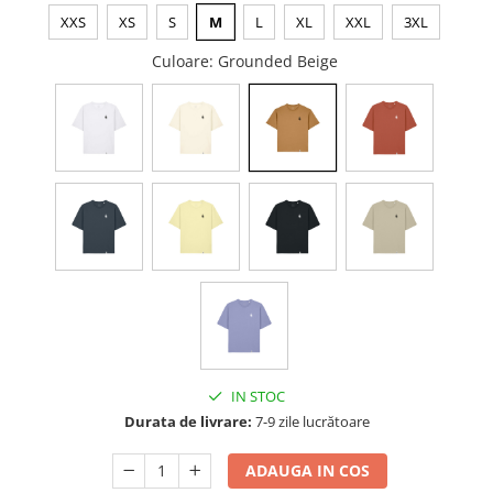
XXS
XS
S
M
L
XL
XXL
3XL
Culoare
: Grounded Beige
IN STOC
Durata de livrare:
7-9 zile lucrătoare
ADAUGA IN COS