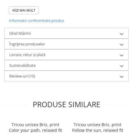
VEZI MAI MULT
Compozitie
: 100% Bumbac Organic ringspun pieptănat
Informatii conformitate produs
Grosime
: 155 GSM
Ghid Mărimi
Print
: DTF
Îngrijirea produselor
Livrare, retur și plată
Realizat din
100% bumbac organic ringspun pieptănat
,
Sustenabilitate
acest tricou oferă o textură fină și moale, fiind extrem de
Review-uri
(10)
plăcut la purtare.
Designul este realizat prin
print direct în țesătură
,
folosind
cerneală certificată Oeko-Tex
, ceea ce înseamnă
PRODUSE SIMILARE
că este
sigură pentru piele
, fără substanțe toxice. Printul
rămâne
intens și durabil
chiar și după multiple spălări.
Tricou unisex Briz, print
Tricou unisex Briz, print
Color your path, relaxed fit
Follow the sun, relaxed fit