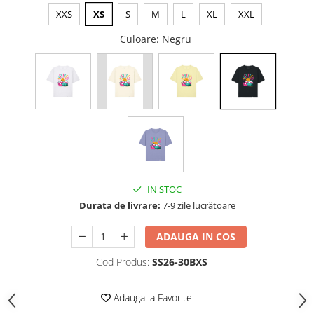
XXS
XS
S
M
L
XL
XXL
Culoare
: Negru
IN STOC
Durata de livrare:
7-9 zile lucrătoare
ADAUGA IN COS
Cod Produs:
SS26-30BXS
Adauga la Favorite