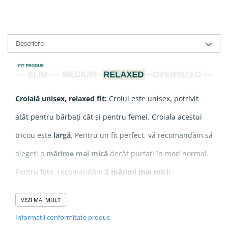
Descriere
Croială unisex, relaxed fit:
Croiul este unisex, potrivit
atât pentru bărbați cât și pentru femei. Croiala acestui
tricou este
largă
. Pentru un fit perfect, vă recomandăm să
alegeți o
mărime mai mică
decât purtați în mod normal.
Pentru fete, recomandăm
2 mărimi mai mici
!
VEZI MAI MULT
Compozitie
: 100% Bumbac Organic ringspun pieptănat
Informatii conformitate produs
Grosime
: 155 GSM