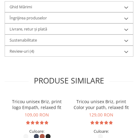
Ghid Mărimi
Print
: Direct în țesătură realizată cu
Îngrijirea produselor
cerneală certificată Oeko-Tex
Livrare, retur și plată
Sustenabilitate
Realizat din
100% bumbac organic ringspun pieptănat
,
Review-uri
(4)
acest tricou oferă o textură fină și moale, fiind extrem de
plăcut la purtare.
Designul este realizat prin
print direct în țesătură
,
PRODUSE SIMILARE
folosind
cerneală certificată Oeko-Tex
, ceea ce înseamnă
că este
sigură pentru piele
, fără substanțe toxice. Printul
Tricou unisex Briz, print
Tricou unisex Briz, print
logo Empath, relaxed fit
Color your path, relaxed fit
rămâne
intens și durabil
chiar și după multiple spălări.
109,00 RON
129,00 RON
Culoare:
Culoare: