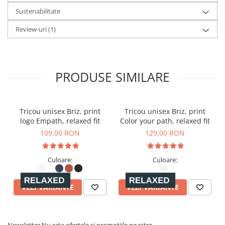
Sustenabilitate
Review-uri
(1)
Descriere:
- 1x1 nervură la decolteu
- Bandă de întărire la ceafă din același material
PRODUSE SIMILARE
- Mâneci montate
- Cusătură dublă cu ac dublu la răscroieli, manșetele
Tricou unisex Briz, print
Tricou unisex Briz, print
logo Empath, relaxed fit
Color your path, relaxed fit
mânecilor și tiv
109,00 RON
129,00 RON
Culoare:
Culoare:
Bumbac Organic vs. Bumbac Convențional – Diferențele
VEZI VARIANTE
VEZI VARIANTE
Care Contează
Bumbacul organic este superior celui convențional din