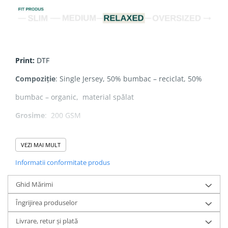
Print
:
DTF
Compoziție
: Single Jersey, 50% bumbac – reciclat, 50%
bumbac – organic, material spălat
Grosime
: 200 GSM
VEZI MAI MULT
Nota:
Culoarea "
Natural Raw
" provine din
bumbac
Informatii conformitate produs
nefinisat
, fără vopsire sau prelucrare. Țesătura
Ghid Mărimi
prezintă
mici inserții
, fiind mai puțin netedă decât
Îngrijirea produselor
celelalte culori – acesta este aspectul autentic al
Livrare, retur și plată
materialului și îi conferă unicitatea.