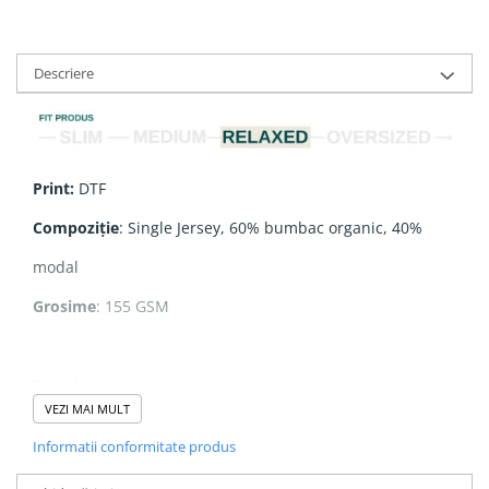
Descriere
Print:
DTF
Compoziție
: Single Jersey, 60% bumbac organic, 40%
modal
Grosime
: 155 GSM
Descriere
:
VEZI MAI MULT
- 1x1 nervură la decolteu
Informatii conformitate produs
- Bandă de întărire la ceafă din același material