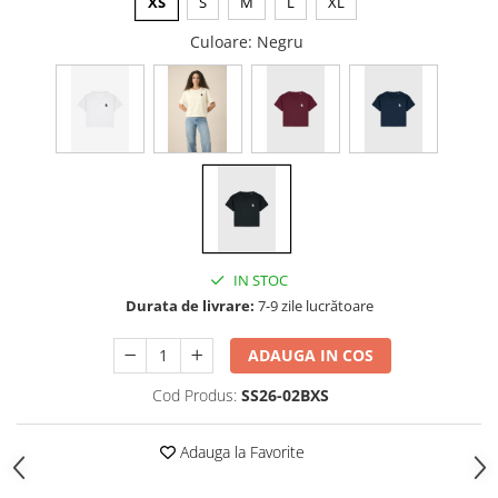
XS
S
M
L
XL
Culoare
: Negru
IN STOC
Durata de livrare:
7-9 zile lucrătoare
ADAUGA IN COS
Cod Produs:
SS26-02BXS
Adauga la Favorite